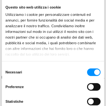
Questo sito web utilizza i cookie
Utilizziamo i cookie per personalizzare contenuti ed
annunci, per fornire funzionalità dei social media e per
analizzare il nostro traffico. Condividiamo inoltre
informazioni sul modo in cui utilizzi il nostro sito con i
nostri partner che si occupano di analisi dei dati web,
pubblicità e social media, i quali potrebbero combinarle
con altre informazioni che hai fornito loro o che hanno
raccolto dal tuo utilizzo dei loro servizi.
Selezione
Application error: a client-side exception has occurred
while
Necessari
del
loading
weega.it
(see the browser console for more information)
.
consenso
Preferenze
Statistiche