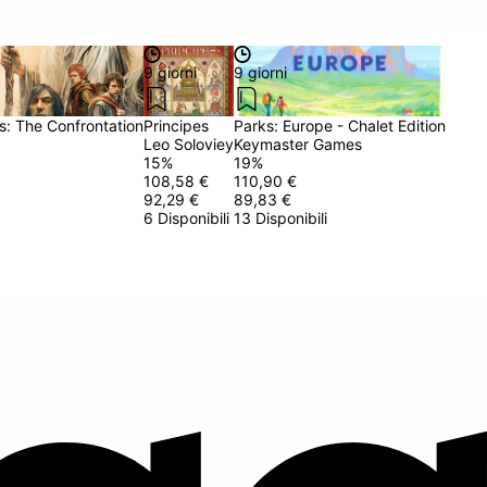
9 giorni
9 giorni
s: The Confrontation
Principes
Parks: Europe - Chalet Edition
Leo Soloviey
Keymaster Games
15
%
19
%
108,58 €
110,90 €
92,29 €
89,83 €
6 Disponibili
13 Disponibili