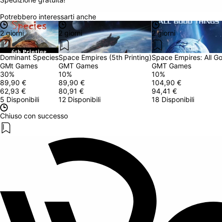
Potrebbero interessarti anche
2 giorni
2 giorni
2 giorni
Dominant Species
Space Empires (5th Printing)
Space Empires: All G
GMt Games
GMT Games
GMT Games
30
%
10
%
10
%
89,90 €
89,90 €
104,90 €
62,93 €
80,91 €
94,41 €
5 Disponibili
12 Disponibili
18 Disponibili
Chiuso con successo