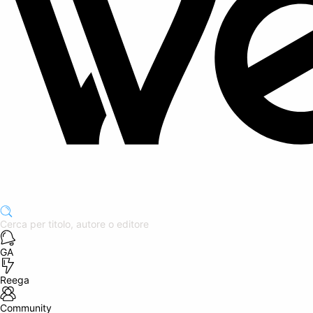
GA
Reega
Community