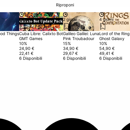
Riproponi
2 giorni
2 giorni
4 giorni
ood Things
Cuba Libre: Calixto Bot
Galileo Galilei: Luna
Lord of the Ring
GMT Games
Pink Troubadour
Ghost Galaxy
10
%
15
%
10
%
24,90 €
34,90 €
54,90 €
22,41 €
29,67 €
49,41 €
6 Disponibili
6 Disponibili
6 Disponibili