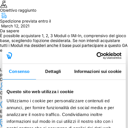
Obiettivo raggiunto
Spedizione prevista entro il
 March 12, 2021
Da sapere
È possibile acquistare 1, 2, 3 Moduli o l’All-In, comprensivo del gioco 
base, scegliendo l’opzione desiderata. Se non intendi acquistare 
tutti i Moduli ma desideri anche il base puoi partecipare a questo GA 
e separatamente per 
High Frontier 4 All
La percentuale di sconto è stata applicata al prezzo del preordine 
Consenso
Dettagli
Informazioni sui cookie
più le spese di spedizione previste dall’editore.
Dettagli
Questo sito web utilizza i cookie
Giocatori
1 - 5
Utilizziamo i cookie per personalizzare contenuti ed
annunci, per fornire funzionalità dei social media e per
Edizione
analizzare il nostro traffico. Condividiamo inoltre
Inglese
informazioni sul modo in cui utilizzi il nostro sito con i