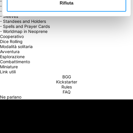
- League of Dungeoneers Dice Tray
Rifiuta
- Metal Coins
- Scenario Sheet Pad
- Sleeves
- Standees and Holders
- Spells and Prayer Cards
- Worldmap in Neoprene
Cooperativo
Dice Rolling
Modalità solitaria
Avventura
Esplorazione
Combattimento
Miniature
Link utili
BGG
Kickstarter
Rules
FAQ
Ne parlano