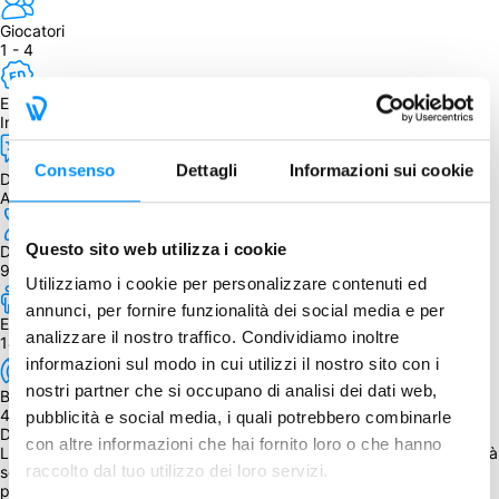
Giocatori
1 - 4 
Edizione
Inglese
Consenso
Dettagli
Informazioni sui cookie
Dipendenza dalla lingua
Alta
Questo sito web utilizza i cookie
Durata
90 - 180
Utilizziamo i cookie per personalizzare contenuti ed
annunci, per fornire funzionalità dei social media e per
Età
analizzare il nostro traffico. Condividiamo inoltre
14+
informazioni sul modo in cui utilizzi il nostro sito con i
nostri partner che si occupano di analisi dei dati web,
BGG Weight
4.08
pubblicità e social media, i quali potrebbero combinarle
Descrizione
con altre informazioni che hai fornito loro o che hanno
League of Dungeoneers è un enorme dungeon crawler, con modalità 
raccolto dal tuo utilizzo dei loro servizi.
solitaria e cooperativa e tanti elementi RPG. È un gioco guidato dai 
personaggi, nei quali l'attenzione si concentra sullo sviluppo del 