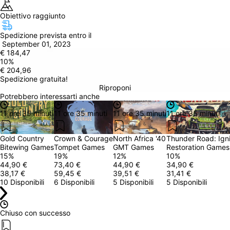
Obiettivo raggiunto
Spedizione prevista entro il
 September 01, 2023
€ 184,47
10
%
€ 204,96
Spedizione gratuita!
Riproponi
Potrebbero interessarti anche
11 ore 35 minuti
11 ore 35 minuti
11 ore 35 minuti
11 ore 35 minuti
Gold Country
Crown & Courage
North Africa '40
Thunder Road: Igni
Bitewing Games
Tompet Games
GMT Games
Restoration Games
15
%
19
%
12
%
10
%
44,90 €
73,40 €
44,90 €
34,90 €
38,17 €
59,45 €
39,51 €
31,41 €
10 Disponibili
6 Disponibili
5 Disponibili
5 Disponibili
Chiuso con successo