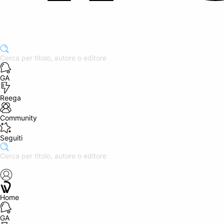
GA
Reega
Community
Seguiti
Home
GA