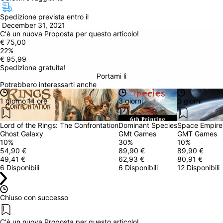
Spedizione prevista entro il
 December 31, 2021
C'è un 
nuova Proposta
 per questo articolo!
€ 75,00
22
%
€ 95,99
Spedizione gratuita!
Portami lì
Potrebbero interessarti anche
1 giorno 11 ore
3 giorni
3 giorni
Lord of the Rings: The Confrontation
Dominant Species
Space Empires
Ghost Galaxy
GMt Games
GMT Games
10
%
30
%
10
%
54,90 €
89,90 €
89,90 €
49,41 €
62,93 €
80,91 €
6 Disponibili
6 Disponibili
12 Disponibili
Chiuso con successo
C'è un 
nuova Proposta
 per questo articolo!