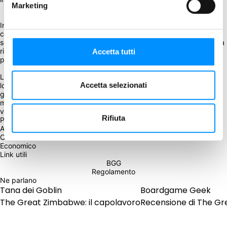
Marketing
In una partita a The Great Zimbabwe, i giocatori sono impegnati a 
costruire i monumenti più impressionanti compiacendo un dio a loro 
scelta. Ognuna delle dodici divinità offre una benedizione unica, ma 
richiede anche una quantità differente di lavoro per vincere la 
Accetta tutti
partita.
La costruzione dei monumenti avviene sviluppando una rete 
Accetta selezionati
logistica che si estende in tutta la regione. Attraverso questa rete, i 
giocatori producono e ottengono beni rituali per innalzare i loro 
monumenti e onorare gli dei. Più saranno alti, più i giocatori saranno 
vicini alla vittoria. 
Rifiuta
Piazzamento tessere
Asimmetrico
Civilizzazione
Economico
Link utili
BGG
Regolamento
Ne parlano
Tana dei Goblin
Boardgame Geek
The Great Zimbabwe: il capolavoro
Recensione di The Gr