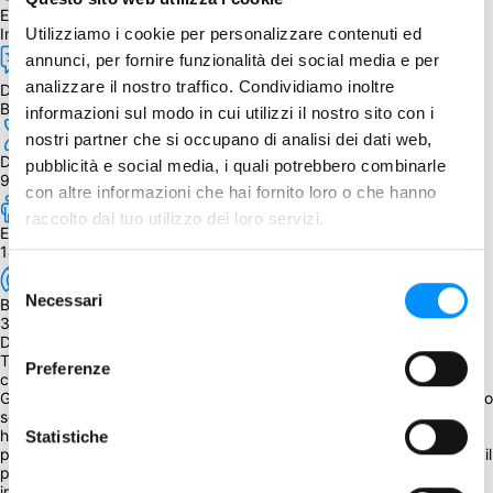
Edizione
Utilizziamo i cookie per personalizzare contenuti ed
Inglese
annunci, per fornire funzionalità dei social media e per
analizzare il nostro traffico. Condividiamo inoltre
Dipendenza dalla lingua
Bassa, poco testo su alcune carte
informazioni sul modo in cui utilizzi il nostro sito con i
nostri partner che si occupano di analisi dei dati web,
Durata
pubblicità e social media, i quali potrebbero combinarle
90 - 150 min.
con altre informazioni che hai fornito loro o che hanno
raccolto dal tuo utilizzo dei loro servizi.
Età
14+
Selezione
Necessari
BGG Weight
del
3.68
consenso
Descrizione
The Great Zimbabwe è un gioco di civilizzazione basato sul 
Preferenze
commercio e ispirato dagli antichi regni che hanno circondato il 
Grande Zimbabwe, patrimonio mondiale dell'Africa meridionale. Nello 
scorso secolo, i governi coloniali hanno negato che una civiltà che 
ha prodotto monumenti così imponenti e opere d’arte così belle 
Statistiche
potesse essere di origine africana. Ora però non c’è alcun dubbio e il 
paese stesso fu orgogliosamente chiamato così per questo 
importante patrimonio culturale.