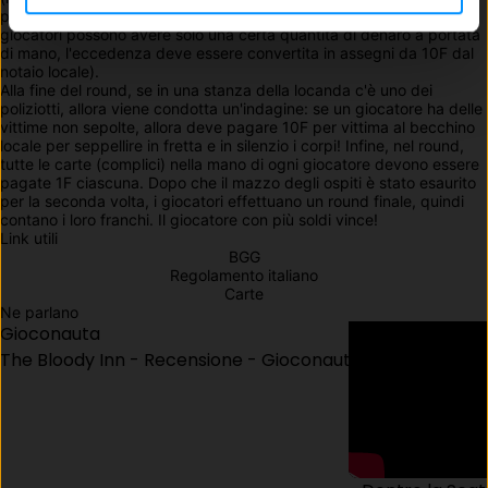
prendere i soldi dalle tasche della vittima), riciclare denaro (i 
giocatori possono avere solo una certa quantità di denaro a portata 
di mano, l'eccedenza deve essere convertita in assegni da 10F dal 
notaio locale).

Alla fine del round, se in una stanza della locanda c'è uno dei 
poliziotti, allora viene condotta un'indagine: se un giocatore ha delle 
vittime non sepolte, allora deve pagare 10F per vittima al becchino 
locale per seppellire in fretta e in silenzio i corpi! Infine, nel round, 
tutte le carte (complici) nella mano di ogni giocatore devono essere 
pagate 1F ciascuna. Dopo che il mazzo degli ospiti è stato esaurito 
per la seconda volta, i giocatori effettuano un round finale, quindi 
contano i loro franchi. Il giocatore con più soldi vince!
Link utili
BGG
Regolamento italiano
Carte
Ne parlano
Gioconauta
The Bloody Inn - Recensione - Gioconauta