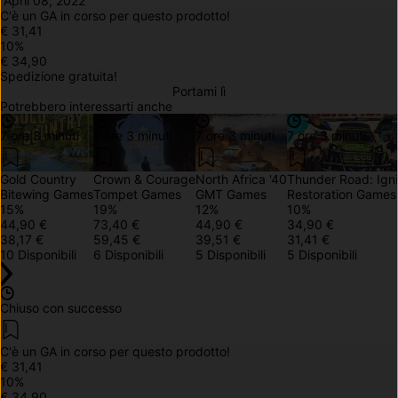
 April 08, 2022
C'è un 
GA in corso
 per questo prodotto!
€ 31,41
10
%
€ 34,90
Spedizione gratuita!
Portami lì
Potrebbero interessarti anche
7 ore 3 minuti
7 ore 3 minuti
7 ore 3 minuti
7 ore 3 minuti
Gold Country
Crown & Courage
North Africa '40
Thunder Road: Igni
Bitewing Games
Tompet Games
GMT Games
Restoration Games
15
%
19
%
12
%
10
%
44,90 €
73,40 €
44,90 €
34,90 €
38,17 €
59,45 €
39,51 €
31,41 €
10 Disponibili
6 Disponibili
5 Disponibili
5 Disponibili
Chiuso con successo
C'è un 
GA in corso
 per questo prodotto!
€ 31,41
10
%
€ 34,90