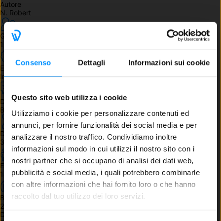
Autore
N. Robert
Giocatori
1 - 4
Consenso
Dettagli
Informazioni sui cookie
Edizione
Inglese
Questo sito web utilizza i cookie
Dipendenza dalla lingua
Bassa
Utilizziamo i cookie per personalizzare contenuti ed
annunci, per fornire funzionalità dei social media e per
Durata
analizzare il nostro traffico. Condividiamo inoltre
30 - 60 min.
informazioni sul modo in cui utilizzi il nostro sito con i
nostri partner che si occupano di analisi dei dati web,
Età
pubblicità e social media, i quali potrebbero combinarle
14+
con altre informazioni che hai fornito loro o che hanno
raccolto dal tuo utilizzo dei loro servizi.
BGG Weight
2.37
Descrizione