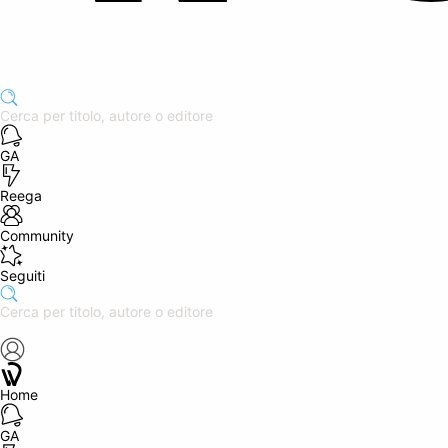
GA
Reega
Community
Seguiti
Home
GA