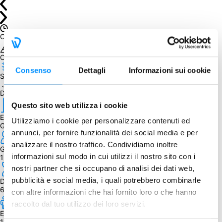
Chiuso
Obiettivo non raggiunto. Peccato! Mancavano 
8
 copie
Consenso
Dettagli
Informazioni sui cookie
Spedizione prevista entro il
 January 15, 2021
Dettagli
Questo sito web utilizza i cookie
Editore
Utilizziamo i cookie per personalizzare contenuti ed
Garphill Games
annunci, per fornire funzionalità dei social media e per
analizzare il nostro traffico. Condividiamo inoltre
Giocatori
informazioni sul modo in cui utilizzi il nostro sito con i
1 - 4
nostri partner che si occupano di analisi dei dati web,
pubblicità e social media, i quali potrebbero combinarle
Durata
60 - 90 min.
con altre informazioni che hai fornito loro o che hanno
raccolto dal tuo utilizzo dei loro servizi.
Età
12+