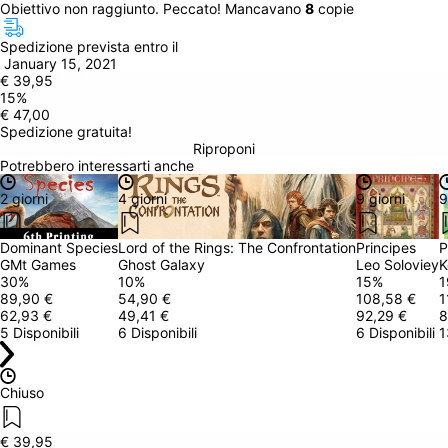
Obiettivo non raggiunto. Peccato! Mancavano 
8
 copie
Spedizione prevista entro il
 January 15, 2021
€ 39,95
15
%
€ 47,00
Spedizione gratuita!
Riproponi
Potrebbero interessarti anche
2 giorni
4 giorni
9 giorni
9
Dominant Species
Lord of the Rings: The Confrontation
Principes
P
GMt Games
Ghost Galaxy
Leo Soloviey
K
30
%
10
%
15
%
1
89,90 €
54,90 €
108,58 €
1
62,93 €
49,41 €
92,29 €
8
5 Disponibili
6 Disponibili
6 Disponibili
1
Chiuso
€ 39,95