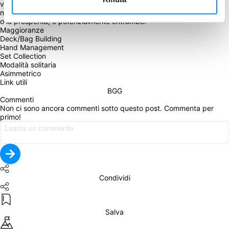
viaggeranno per il regno, cercando di aumentare la loro influenza 
nella società. Il gioco termina quando il Regno raggiunge la povertà 
Maggioranze
Deck/Bag Building
Hand Management
Set Collection
Modalità solitaria
Asimmetrico
Link utili
BGG
Commenti
Non ci sono ancora commenti sotto questo post. Commenta per 
primo!
Condividi
Salva