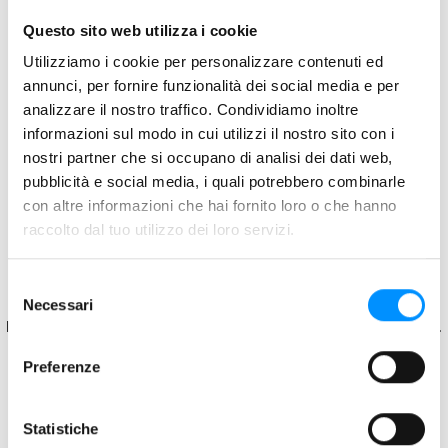
Questo sito web utilizza i cookie
Utilizziamo i cookie per personalizzare contenuti ed
annunci, per fornire funzionalità dei social media e per
analizzare il nostro traffico. Condividiamo inoltre
informazioni sul modo in cui utilizzi il nostro sito con i
nostri partner che si occupano di analisi dei dati web,
pubblicità e social media, i quali potrebbero combinarle
con altre informazioni che hai fornito loro o che hanno
raccolto dal tuo utilizzo dei loro servizi.
Selezione
Application error: a client-side exception has occurred
while
Necessari
del
loading
weega.it
(see the browser console for more information)
.
consenso
Preferenze
Statistiche