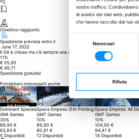
nostro traffico. Condividiamo 
di analisi dei dati web, pubbl
che hanno raccolto dal tuo uti
Obiettivo raggiunto
Selezione
Spedizione prevista entro il
Necessari
del
 June 17, 2022
consenso
Il GA è chiuso ma c’è sempre una seconda opportunità! Clicca qui in
11
%
€ 55,85
€ 49,71
Spedizione gratuita!
Rifiuta
Potrebbero interessarti anche
1 giorno 23 ore
1 giorno 23 ore
1 giorno 23 ore
Dominant Species
Space Empires (5th Printing)
Space Empires: All G
GMt Games
GMT Games
GMT Games
30
%
10
%
10
%
89,90 €
89,90 €
104,90 €
62,93 €
80,91 €
94,41 €
5 Disponibili
12 Disponibili
18 Disponibili