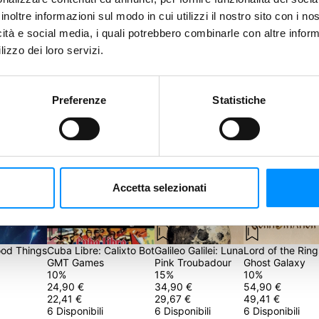
inoltre informazioni sul modo in cui utilizzi il nostro sito con i n
icità e social media, i quali potrebbero combinarle con altre inform
Salva
lizzo dei loro servizi.
Preferenze
Statistiche
 basso e fai una nuova Proposta.
Riproponi
Accetta selezionati
1 giorno 23 ore
1 giorno 23 ore
3 giorni
ood Things
Cuba Libre: Calixto Bot
Galileo Galilei: Luna
Lord of the Ring
GMT Games
Pink Troubadour
Ghost Galaxy
10
%
15
%
10
%
24,90 €
34,90 €
54,90 €
22,41 €
29,67 €
49,41 €
6 Disponibili
6 Disponibili
6 Disponibili