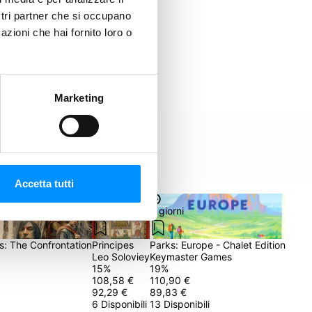
ostri partner che si occupano
azioni che hai fornito loro o
Marketing
Accetta tutti
8 giorni
8 giorni
s: The Confrontation
Principes
Parks: Europe - Chalet Edition
Leo Soloviey
Keymaster Games
15
%
19
%
108,58 €
110,90 €
92,29 €
89,83 €
6 Disponibili
13 Disponibili