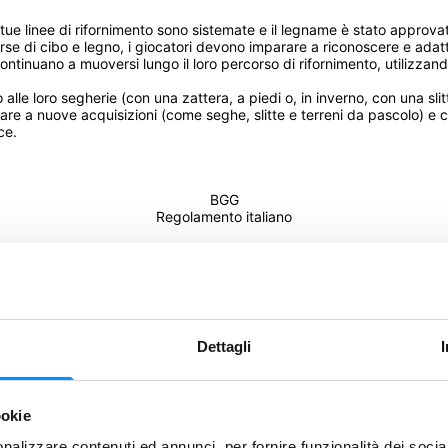
e tue linee di rifornimento sono sistemate e il legname è stato approva
se di cibo e legno, i giocatori devono imparare a riconoscere e adattar
continuano a muoversi lungo il loro percorso di rifornimento, utilizzan
alle loro segherie (con una zattera, a piedi o, in inverno, con una sl
 a nuove acquisizioni (come seghe, slitte e terreni da pascolo) e com
ce.
BGG
Regolamento italiano
mo!
Dettagli
ookie
Condividi
nalizzare contenuti ed annunci, per fornire funzionalità dei socia