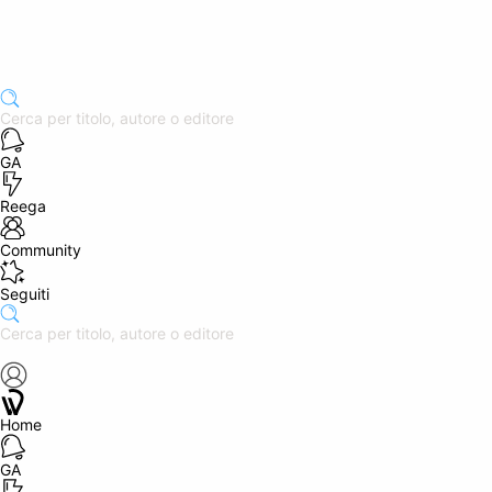
GA
Reega
Community
Seguiti
Home
GA