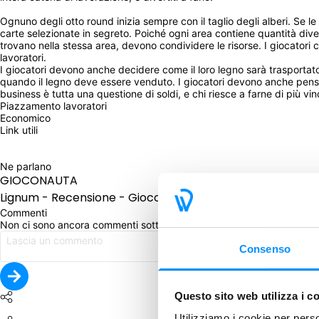
Ognuno degli otto round inizia sempre con il taglio degli alberi. Se l
carte selezionate in segreto. Poiché ogni area contiene quantità diver
trovano nella stessa area, devono condividere le risorse. I giocatori 
lavoratori.
I giocatori devono anche decidere come il loro legno sarà trasportato 
quando il legno deve essere venduto. I giocatori devono anche pensare
business è tutta una questione di soldi, e chi riesce a farne di più vin
Piazzamento lavoratori
Economico
Link utili
Ne parlano
GIOCONAUTA
Lignum - Recensione - Gioconauta
Commenti
Non ci sono ancora commenti sotto questo post. Commenta per pri
Consenso
Questo sito web utilizza i c
Utilizziamo i cookie per perso