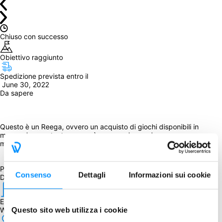
Chiuso con successo
Obiettivo raggiunto
Spedizione prevista entro il
 June 30, 2022
Da sapere
Questo è un Reega, ovvero un acquisto di giochi disponibili in 
magazzino, pertanto non sarà necessario raggiungere un numero 
minimo di adesioni. 
Partecipando acquisterete il gioco comprensivo della mappa XL.
Consenso
Dettagli
Informazioni sui cookie
Dettagli
Editore
Questo sito web utilizza i cookie
White Dog Games