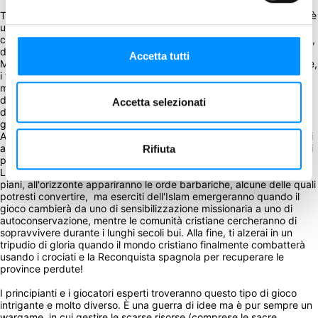
The Mission: Early Christianity from the Crucifixion to the Crusades è 
un solitario di "grande strategia", che copre 1.200 anni di storia 
cristiana, su una mappa dell'antico Mediterraneo, del Vicino Oriente, 
dell'Europa e dell'Africa. 
Accetta tutti
Mentre le attività degli imperi e della politica si svolgono intorno a te, 
i tuoi missionari diffondono la fede cristiana e convertono aree della 
mappa alla tua nuova religione. Ogni turno copre decenni e il flusso 
di gioco insegnerà ai giocatori l'espansione e le battaglie dottrinali 
Accetta selezionati
del cristianesimo primitivo mentre costruisci istituzioni per educare, 
guarire e ispirare le società con cui vieni a contatto.
Apostoli e brillanti teologi ti aiuteranno a evangelizzare, ma arriverai 
a fare affidamento sullo Stato Romano-Bizantino e sui regni cristiani 
Rifiuta
per consolidare e difendere la fede. 
Le eresie e gli scismi nella Chiesa cercheranno di sventare i tuoi 
piani, all'orizzonte appariranno le orde barbariche, alcune delle quali 
potresti convertire,  ma eserciti dell'Islam emergeranno quando il 
gioco cambierà da uno di sensibilizzazione missionaria a uno di 
autoconservazione, mentre le comunità cristiane cercheranno di 
sopravvivere durante i lunghi secoli bui. Alla fine, ti alzerai in un 
tripudio di gloria quando il mondo cristiano finalmente combatterà 
usando i crociati e la Reconquista spagnola per recuperare le 
province perdute!
I principianti e i giocatori esperti troveranno questo tipo di gioco 
intrigante e molto diverso. È una guerra di idee ma è pur sempre un 
wargame, in cui gestire le scarse risorse (comprese le sacre 