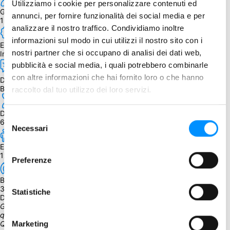
Utilizziamo i cookie per personalizzare contenuti ed
Giocatori
annunci, per fornire funzionalità dei social media e per
1
analizzare il nostro traffico. Condividiamo inoltre
informazioni sul modo in cui utilizzi il nostro sito con i
Edizione
nostri partner che si occupano di analisi dei dati web,
Inglese
pubblicità e social media, i quali potrebbero combinarle
con altre informazioni che hai fornito loro o che hanno
Dipendenza dalla lingua
Bassa
raccolto dal tuo utilizzo dei loro servizi.
Durata
Selezione
60 - 240 min.
Necessari
del
consenso
Età
12+
Preferenze
BGG Weight
3.69
Statistiche
Descrizione
Gesù chiese ai suoi discepoli: "Quando il Figlio dell'uomo tornerà, 
quanti troverà sulla Terra che hanno fede?" (Luca 18:8, NLT), 
Marketing
Questa domanda è la premessa alla base di The Mission.