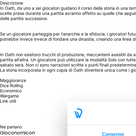
Descrizione
In Oath, da uno a sei giocatori guidano il corso della storia in una t
scelte prese durante una partita avranno effetto su quelle che seguiran
delle partite successive.
Se un giocatore parteggia per l'anarchia e la sfiducia, i giocatori fut
potrebbe invece invece di fondare una dinastia, creando una linea di 
In Oath non esistono trucchi di produzione, meccanismi assistiti da a
partita all'altra. Un giocatore può utilizzare la modalità Solo con tut
sabato sera. Non ci sono narrazioni scritte o punti finali predeterminati
La storia incorporata in ogni copia di Oath diventerà unica come i gio
Maggioranze
Dice Rolling
Economico
Wargame
Link utili
Ne parlano
Gioconomicon
Just Ner
Consenso