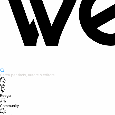
GA
Reega
Community