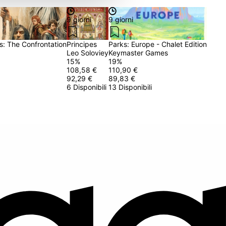
9 giorni
9 giorni
s: The Confrontation
Principes
Parks: Europe - Chalet Edition
Leo Soloviey
Keymaster Games
15
%
19
%
108,58 €
110,90 €
92,29 €
89,83 €
6 Disponibili
13 Disponibili