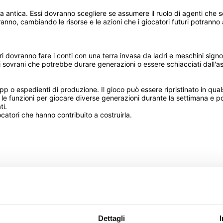
erra antica. Essi dovranno scegliere se assumere il ruolo di agenti che
no, cambiando le risorse e le azioni che i giocatori futuri potranno av
uri dovranno fare i conti con una terra invasa da ladri e meschini signo
sovrani che potrebbe durare generazioni o essere schiacciati dall'asce
pp o espedienti di produzione. Il gioco può essere ripristinato in qua
te le funzioni per giocare diverse generazioni durante la settimana e po
. 

catori che hanno contribuito a costruirla.
BGG
Regolamento
Kickstarter
Leder Games
d
Dettagli