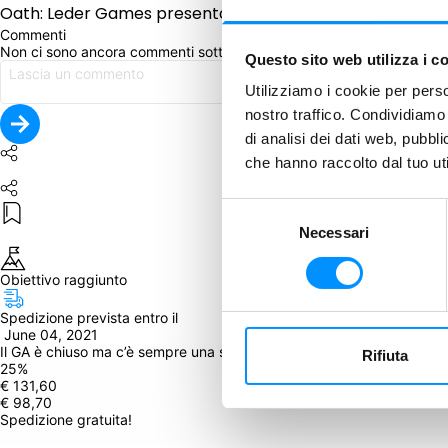
Oath: Leder Games presenta la sua epica ludica
Oath: Chr
Commenti
Non ci sono ancora commenti sotto questo post. Commenta per pri
Questo sito web utilizza i c
Utilizziamo i cookie per perso
nostro traffico. Condividiamo 
di analisi dei dati web, pubbl
che hanno raccolto dal tuo uti
Selezione
Necessari
del
consenso
Obiettivo raggiunto
Spedizione prevista entro il
 June 04, 2021
Il GA è chiuso ma c’è sempre una seconda opportunità! Clicca qui in
Rifiuta
25
%
€ 131,60
€ 98,70
Spedizione gratuita!