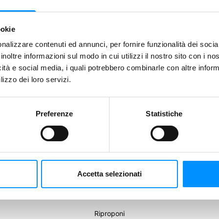
onicles of Empire and Exile è su Kickstarter - Justnerd.it
mo!
ookie
nalizzare contenuti ed annunci, per fornire funzionalità dei socia
inoltre informazioni sul modo in cui utilizzi il nostro sito con i n
icità e social media, i quali potrebbero combinarle con altre inform
lizzo dei loro servizi.
Condividi
Preferenze
Statistiche
Salva
 basso e fai una nuova Proposta.
Accetta selezionati
Riproponi