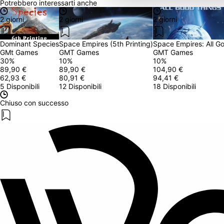
Potrebbero interessarti anche
2 giorni
2 giorni
2 giorni
Dominant Species
Space Empires (5th Printing)
Space Empires: All G
GMt Games
GMT Games
GMT Games
30
%
10
%
10
%
89,90 €
89,90 €
104,90 €
62,93 €
80,91 €
94,41 €
5 Disponibili
12 Disponibili
18 Disponibili
Chiuso con successo