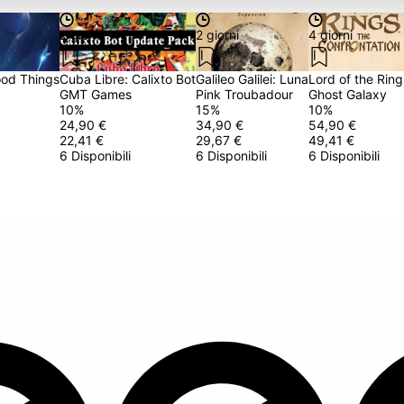
2 giorni
2 giorni
4 giorni
ood Things
Cuba Libre: Calixto Bot
Galileo Galilei: Luna
Lord of the Ring
GMT Games
Pink Troubadour
Ghost Galaxy
10
%
15
%
10
%
24,90 €
34,90 €
54,90 €
22,41 €
29,67 €
49,41 €
6 Disponibili
6 Disponibili
6 Disponibili