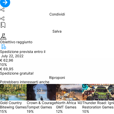
Condividi
Salva
Obiettivo raggiunto
Spedizione prevista entro il
 July 22, 2022
€ 62,96
10
%
€ 69,95
Spedizione gratuita!
Riproponi
Potrebbero interessarti anche
9 ore 30 minuti
9 ore 30 minuti
9 ore 30 minuti
9 ore 30 minuti
Gold Country
Crown & Courage
North Africa '40
Thunder Road: Igni
Bitewing Games
Tompet Games
GMT Games
Restoration Games
15
%
19
%
12
%
10
%