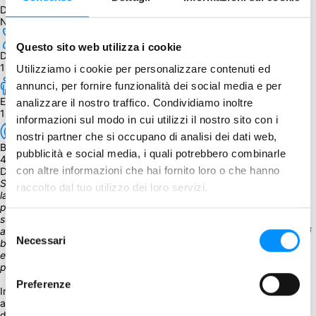
Dipendenza dalla lingua
Nessuna
Questo sito web utilizza i cookie
Durata
120 min.
Utilizziamo i cookie per personalizzare contenuti ed
annunci, per fornire funzionalità dei social media e per
Età
analizzare il nostro traffico. Condividiamo inoltre
12+
informazioni sul modo in cui utilizzi il nostro sito con i
nostri partner che si occupano di analisi dei dati web,
BGG Weight
pubblicità e social media, i quali potrebbero combinarle
4.09
con altre informazioni che hai fornito loro o che hanno
Descrizione
Sta per iniziare il boom dell'Età Industriale, hai bisogno di più 
raccolto dal tuo utilizzo dei loro servizi.
lavoratori per le tue fabbriche e hai anche bisogno di più lavoratori 
per costruire i binari ed espandere la tua rete ferroviaria. Questo, a 
sua volta, ti consentirà di consegnare le merci dalle tue fabbriche 
Selezione
alle città che ne faranno richiesta. Ma non dimenticare di destinare i 
Necessari
del
beni per gli appalti pubblici più redditizi, perché quando viene 
effettuato il collegamento con Trieste, ciò che conta è il tuo 
consenso
patrimonio netto.
Preferenze
Imperial Steam è un gioco economico e di gestione della logistica 
altamente strategico ma accessibile, nel quale prendere decisioni 
difficili mentre gestisci le operazioni della tua attività e affronti una 