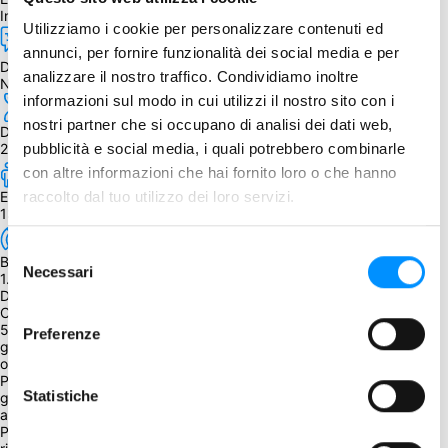
Inglese
Utilizziamo i cookie per personalizzare contenuti ed
annunci, per fornire funzionalità dei social media e per
Dipendenza dalla lingua
analizzare il nostro traffico. Condividiamo inoltre
Nessuna
informazioni sul modo in cui utilizzi il nostro sito con i
nostri partner che si occupano di analisi dei dati web,
Durata
20 - 40 min.
pubblicità e social media, i quali potrebbero combinarle
con altre informazioni che hai fornito loro o che hanno
Età
raccolto dal tuo utilizzo dei loro servizi.
13+
Selezione
BGG Weight
Necessari
del
1.97
Descrizione
consenso
Cat in the Box è la quintessenza del gioco di carte a trucchi per 2 - 
5 gatti, in cui il colore della carta non è definito finché non la si 
Preferenze
gioca! Ipotizzate quante prese vincerete e registrate la vostra 
offerta. 
Posizionate le pedine sul tabellone di ricerca della comunità mentre 
Statistiche
giocate la mano e collegate grandi gruppi di pedine per ottenere 
ancora più punti. 
Pianificate attentamente le vostre prese, perché non potete 