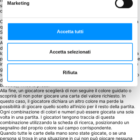
rivendicare il colore di una carta con lo stesso numero che è già 
Marketing
stato dichiarato. Farlo sarebbe catastrofico, perché si è appena 
creato un paradosso!  
Cat in the Box è uno straordinario gioco di prestigio sulla meccanica 
quantistica e sui gatti. Come nel famoso esperimento di pensiero di 
Accetta tutti
Schrödinger, i gatti sulle carte assumono il loro stato o colore finale 
solo nel momento in cui vengono giocati.
All'inizio di ogni turno vengono distribuite tutte le carte e i giocatori 
devono dichiarare quante prese ritengono di poter vincere con la 
Accetta selezionati
loro mano di carte. Successivamente, il giocatore principale gioca la 
prima carta e dichiara un colore. Poiché le carte non hanno un colore 
intrinseco, il colore di una carta viene identificato solo quando viene 
giocata. A turno, ogni altro giocatore gioca una singola carta, 
Rifiuta
spesso seguendo il colore del capofila. La carta con il valore più alto 
del colore in testa, o la carta rossa di valore più alto (il rosso è la 
briscola), vince la presa.
Alla fine, un giocatore sceglierà di non seguire il colore guidato o 
scoprirà di non poter giocare una carta del valore richiesto. In 
questo caso, il giocatore dichiara un altro colore ma perde la 
possibilità di giocare quello scelto all'inizio per il resto della partita. 
Ogni combinazione di colori e numeri può essere giocata una sola 
volta in una partita. I giocatori tengono traccia di questa 
combinazione utilizzando la scheda di ricerca, posizionando un 
segnalino del proprio colore sul campo corrispondente.
Quando tutte le carte della mano sono state giocate, o se una 
persona si trova in una situazione in cui non può giocare nessuna 