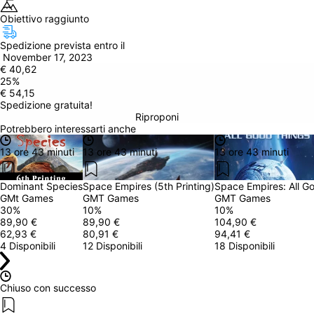
Obiettivo raggiunto
Spedizione prevista entro il
 November 17, 2023
€ 40,62
25
%
€ 54,15
Spedizione gratuita!
Riproponi
Potrebbero interessarti anche
13 ore 43 minuti
13 ore 43 minuti
13 ore 43 minuti
Dominant Species
Space Empires (5th Printing)
Space Empires: All G
GMt Games
GMT Games
GMT Games
30
%
10
%
10
%
89,90 €
89,90 €
104,90 €
62,93 €
80,91 €
94,41 €
4 Disponibili
12 Disponibili
18 Disponibili
Chiuso con successo