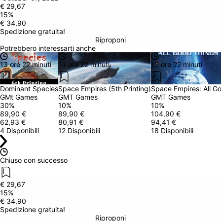
€ 29,67
15
%
€ 34,90
Spedizione gratuita!
Riproponi
Potrebbero interessarti anche
13 ore 22 minuti
13 ore 22 minuti
13 ore 22 minuti
Dominant Species
Space Empires (5th Printing)
Space Empires: All G
GMt Games
GMT Games
GMT Games
30
%
10
%
10
%
89,90 €
89,90 €
104,90 €
62,93 €
80,91 €
94,41 €
4 Disponibili
12 Disponibili
18 Disponibili
Chiuso con successo
€ 29,67
15
%
€ 34,90
Spedizione gratuita!
Riproponi