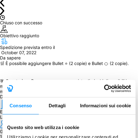
Chiuso con successo
Obiettivo raggiunto
Spedizione prevista entro il
 October 07, 2022
Da sapere
🛒 È possibile aggiungere Bullet ⭐ (2 copie) e Bullet 🍊 (2 copie).
🎯 Questo è un Reega, ovvero un acquisto di giochi disponibili in 
magazzino, pertanto non sarà necessario raggiungere un numero 
minimo di adesioni.
Dettagli
Consenso
Dettagli
Informazioni sui cookie
Editore
Level 99 Games
Questo sito web utilizza i cookie
Giocatori
1 - 4
Utilizziamo i cookie per personalizzare contenuti ed