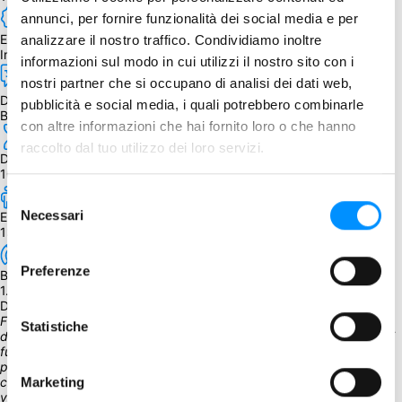
annunci, per fornire funzionalità dei social media e per
Edizione
analizzare il nostro traffico. Condividiamo inoltre
Inglese
informazioni sul modo in cui utilizzi il nostro sito con i
nostri partner che si occupano di analisi dei dati web,
Dipendenza dalla lingua
pubblicità e social media, i quali potrebbero combinarle
Bassa
con altre informazioni che hai fornito loro o che hanno
raccolto dal tuo utilizzo dei loro servizi.
Durata
10 - 20 min.
Selezione
Necessari
Età
del
13+
consenso
Preferenze
BGG Weight
1.97
Descrizione
Fuoco a volontà! Assumi il ruolo di una delle eroine più potenti 
Statistiche
dell'universo mentre risolvi le loro controversie con tanta potenza di 
fuoco! Usa le tue azioni per formare schemi, liberare il tabellone dai 
proiettili e bombardare l'avversario! Affronta la cortina di proiettili 
Marketing
che ti colpiscono ad ogni round e diventa l'ultima eroina in piedi a 
vincere!