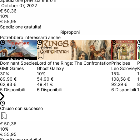
Spedizione prevista entro il
 October 07, 2022
€ 50,36
10
%
€ 55,95
Spedizione gratuita!
Riproponi
Potrebbero interessarti anche
2 giorni
4 giorni
9 giorni
9
Dominant Species
Lord of the Rings: The Confrontation
Principes
P
GMt Games
Ghost Galaxy
Leo Soloviey
K
30
%
10
%
15
%
1
89,90 €
54,90 €
108,58 €
1
62,93 €
49,41 €
92,29 €
8
5 Disponibili
6 Disponibili
6 Disponibili
1
Chiuso con successo
€ 50,36
10
%
€ 55,95
Spedizione gratuita!