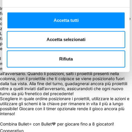
In Bullet💙, i giocatori assumono il ruolo di eroine in una Terra del 
futuro e usano i loro incredibili poteri per difenderla dal male, oltre 
che dagli altri. Ognuna delle 8 eroine esercita un potere diverso che 
Accetta tutti
cambia il modo in cui vivi il gioco! Controlla i fuochi d'artificio, gli 
zombi, le notizie e molto altro!
Le modalità di gioco sono 4. Fai una corsa da solo in Score Attack, 
fai un Free-For-All con 2-4 giocatori, forma squadre di 2 giocatori 
Accetta selezionati
per la battaglia, o combatti la pericolosa modalità Boss di ogni 
eroina da solo o con gli altri! 
I turni sono simultanei. Posiziona i proiettili e usa le azioni per 
Rifiuta
manipolare i punti e formare configurazioni corrispondenti ai tuoi 
modelli. L'uso di uno schema ti permette di inviare i proiettili 
all'avversario. Quando li posizioni, salti i proiettili presenti nella 
colonna, con il proiettile che ti colpisce se viene posizionato fuori 
dalla tua vista. Alla fine del turno, guadagnerai ancora più proiettili 
oltre a quelli inviati dall'avversario, assicurandoti che ogni nuovo 
turno sia più frenetico del precedente!
Scegliere in quale ordine posizionare i proiettili, utilizzare le azioni e 
utilizzare gli schemi è la chiave per rimanere in vita il più a lungo 
possibile! Giocare con il timer opzionale rende il gioco ancora più 
intenso!
Combina Bullet⭐ con Bullet💙 per giocare fino a 8 giocatori!
Cooperativo