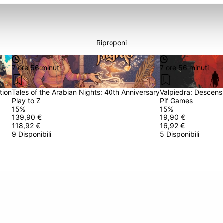
 basso e fai una nuova Proposta.
Riproponi
7 ore 56 minuti
7 ore 56 minuti
tion
Tales of the Arabian Nights: 40th Anniversary
Valpiedra: Descens
Play to Z
Pif Games
15
%
15
%
139,90 €
19,90 €
118,92 €
16,92 €
9 Disponibili
5 Disponibili