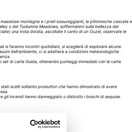
e maestose montagne e i prati lussureggianti, le pittoresche cascate e 
Valley o dei Tuolumne Meadows, soffermatevi sulla bellezza del 
ate) una trota dorata, ascoltate il canto di un Ouzel, osservate le 
li si faranno incontri quotidiani, si sceglierà di esplorare alcune 
 suoni dell'ambiente, ci si adatterà a condizioni meteorologiche 
ienza.
 set di carte Guida, ottenendo punteggi immediati con le carte 
 stati scelti soltanto produttori che hanno dimostrato di avere 
essa.
e gli incendi hanno danneggiato o distrutto i boschi di sequoie.