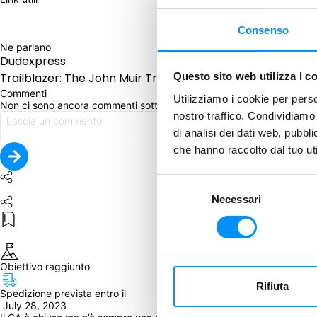
Consenso
Ne parlano
Dudexpress
Trailblazer: The John Muir Trail | dudexpress
Questo sito web utilizza i c
Commenti
Utilizziamo i cookie per perso
Non ci sono ancora commenti sotto questo post. Commenta per pri
nostro traffico. Condividiamo 
di analisi dei dati web, pubbl
che hanno raccolto dal tuo uti
Selezione
Necessari
del
consenso
Obiettivo raggiunto
Rifiuta
Spedizione prevista entro il
 July 28, 2023