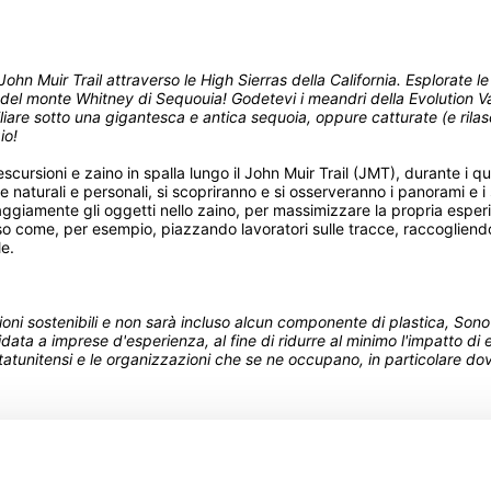
ohn Muir Trail attraverso le High Sierras della California. Esplorate l
e o del monte Whitney di Sequouia! Godetevi i meandri della Evolution 
iare sotto una gigantesca e antica sequoia, oppure catturate (e rilasci
io!
escursioni e zaino in spalla lungo il John Muir Trail (JMT), durante i qua
se naturali e personali, si scopriranno e si osserveranno i panorami e i
saggiamente gli oggetti nello zaino, per massimizzare la propria esper
so come, per esempio, piazzando lavoratori sulle tracce, raccogliendo
le.
uzioni sostenibili e non sarà incluso alcun componente di plastica, Sono
idata a imprese d'esperienza, al fine di ridurre al minimo l'impatto di 
atunitensi e le organizzazioni che se ne occupano, in particolare dov