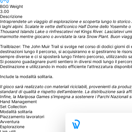
BGG Weight
3.00
Descrizione
Intraprendete un viaggio di esplorazione e scoperta lungo lo storico J
i laghi alpini. Scalate le vette dell'iconico Half Dome dello Yosemit
Thousand Islands Lake o rinfrescatevi nel Kings River. Lasciatevi umil
marmotte mentre giocano o avvistate la rara Snow Plant. Buon viagg
Trailblazer: The John Muir Trail si svolge nel corso di dodici giorni di 
destinazioni lungo il percorso, si acquisiranno e si gestiranno le risor
sempre diverse e ci si sposterà lungo l'intero percorso, utilizzando 
Si possono guadagnare punti sentiero in diversi modi lungo il percor
Destinazione e utilizzando in modo efficiente l'attrezzatura disponibi
Include la modalità solitaria.
Il gioco sarà realizzato con materiali riciclabili, provenienti da prod
standard di qualità e rispetto dell'ambiente. La distribuzione sarà aff
Infine, la Mariposa Games s'impegna a sostenere i Parchi Nazionali st
Hand Management
Set Collection
Modalità solitaria
Piazzamento lavoratori
Avventura
Esplorazione
Link utili