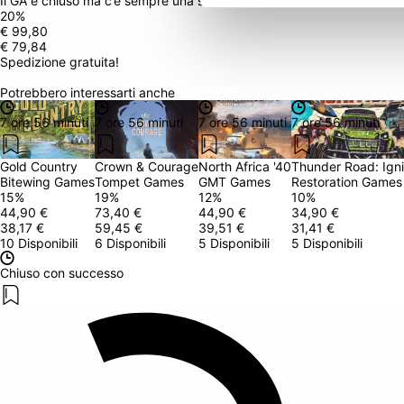
Il GA è chiuso ma c’è sempre una seconda opportunità! Clicca qui in
20
%
€ 99,80
€ 79,84
Spedizione gratuita!
Potrebbero interessarti anche
7 ore 56 minuti
7 ore 56 minuti
7 ore 56 minuti
7 ore 56 minuti
Gold Country
Crown & Courage
North Africa '40
Thunder Road: Igni
Bitewing Games
Tompet Games
GMT Games
Restoration Games
15
%
19
%
12
%
10
%
44,90 €
73,40 €
44,90 €
34,90 €
38,17 €
59,45 €
39,51 €
31,41 €
10 Disponibili
6 Disponibili
5 Disponibili
5 Disponibili
Chiuso con successo