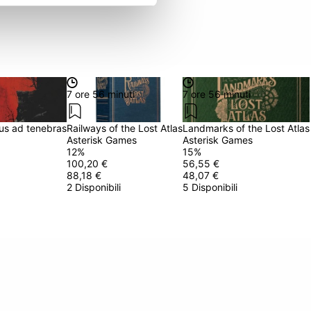
7 ore 56 minuti
7 ore 56 minuti
us ad tenebras
Railways of the Lost Atlas
Landmarks of the Lost Atlas
Asterisk Games
Asterisk Games
12
%
15
%
100,20 €
56,55 €
88,18 €
48,07 €
2 Disponibili
5 Disponibili