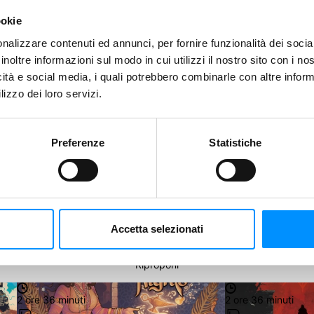
ookie
Salva
nalizzare contenuti ed annunci, per fornire funzionalità dei socia
inoltre informazioni sul modo in cui utilizzi il nostro sito con i n
icità e social media, i quali potrebbero combinarle con altre inform
lizzo dei loro servizi.
Preferenze
Statistiche
Accetta selezionati
 basso e fai una nuova Proposta.
Riproponi
2 ore 36 minuti
2 ore 36 minuti