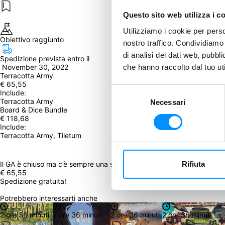
Questo sito web utilizza i c
Utilizziamo i cookie per perso
Obiettivo raggiunto
nostro traffico. Condividiamo 
di analisi dei dati web, pubbl
Spedizione prevista entro il
che hanno raccolto dal tuo uti
 November 30, 2022
Terracotta Army
€ 65,55
Selezione
Include: 
Terracotta Army
Necessari
del
Board & Dice Bundle
consenso
€ 118,68
Include: 
Terracotta Army, Tiletum
Rifiuta
Il GA è chiuso ma c’è sempre una seconda opportunità! Clicca qui in
€ 65,55
Spedizione gratuita!
Potrebbero interessarti anche
2 ore 36 minuti
2 ore 36 minuti
2 ore 36 minuti
2 ore 36 minuti