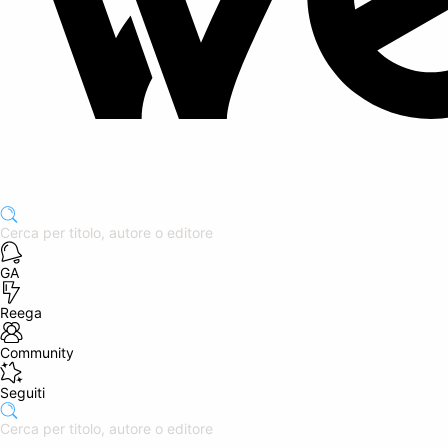
GA
Reega
Community
Seguiti