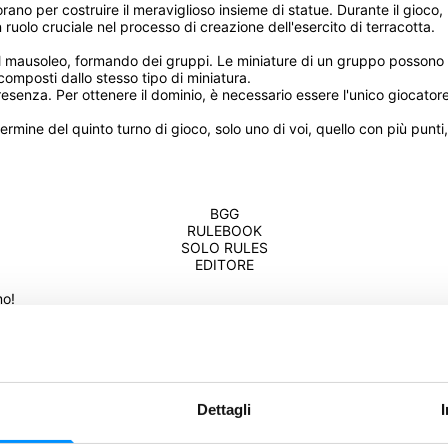
rano per costruire il meraviglioso insieme di statue. Durante il gioco, r
n ruolo cruciale nel processo di creazione dell'esercito di terracotta. 
 del mausoleo, formando dei gruppi. Le miniature di un gruppo possono 
omposti dallo stesso tipo di miniatura.
senza. Per ottenere il dominio, è necessario essere l'unico giocatore c
rmine del quinto turno di gioco, solo uno di voi, quello con più punti, s
BGG
RULEBOOK
SOLO RULES
EDITORE
mo!
Dettagli
Condividi