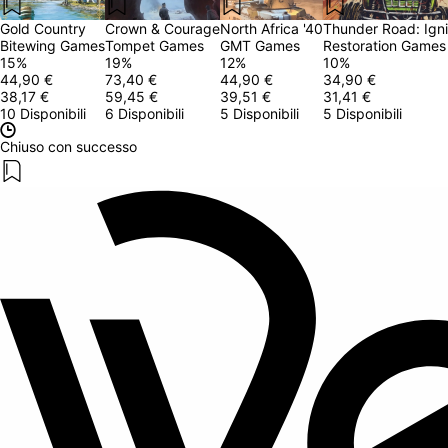
Gold Country
Crown & Courage
North Africa '40
Thunder Road: Igni
Bitewing Games
Tompet Games
GMT Games
Restoration Games
15
%
19
%
12
%
10
%
44,90 €
73,40 €
44,90 €
34,90 €
38,17 €
59,45 €
39,51 €
31,41 €
10 Disponibili
6 Disponibili
5 Disponibili
5 Disponibili
Chiuso con successo