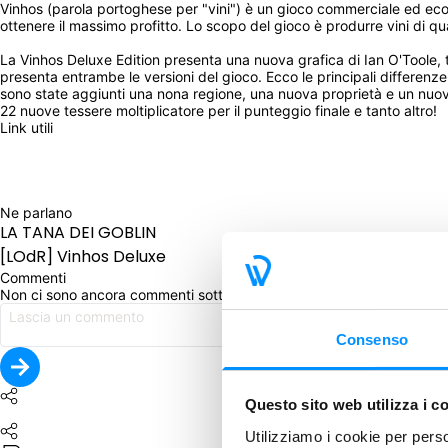
Vinhos (parola portoghese per "vini") è un gioco commerciale ed econom
ottenere il massimo profitto. Lo scopo del gioco è produrre vini di q
La Vinhos Deluxe Edition presenta una nuova grafica di Ian O'Toole, tu
presenta entrambe le versioni del gioco. Ecco le principali differenze
sono state aggiunti una nona regione, una nuova proprietà e un nuovo 
22 nuove tessere moltiplicatore per il punteggio finale e tanto altro! 
Link utili
Ne parlano
LA TANA DEI GOBLIN
[LOdR] Vinhos Deluxe
Commenti
Non ci sono ancora commenti sotto questo post. Commenta per pri
Consenso
Questo sito web utilizza i c
Utilizziamo i cookie per perso