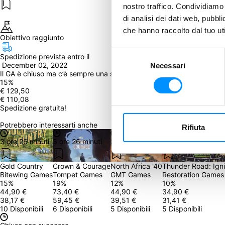
nostro traffico. Condividiamo 
di analisi dei dati web, pubbl
che hanno raccolto dal tuo uti
Obiettivo raggiunto
Selezione
Spedizione prevista entro il
 December 02, 2022
Necessari
del
Il GA è chiuso ma c’è sempre una seconda opportunità! Clicca qui in
consenso
15
%
€ 129,50
€ 110,08
Spedizione gratuita!
Potrebbero interessarti anche
Rifiuta
3 ore 26 minuti
3 ore 26 minuti
3 ore 26 minuti
3 ore 26 minuti
Gold Country
Crown & Courage
North Africa '40
Thunder Road: Igni
Bitewing Games
Tompet Games
GMT Games
Restoration Games
15
%
19
%
12
%
10
%
44,90 €
73,40 €
44,90 €
34,90 €
38,17 €
59,45 €
39,51 €
31,41 €
10 Disponibili
6 Disponibili
5 Disponibili
5 Disponibili