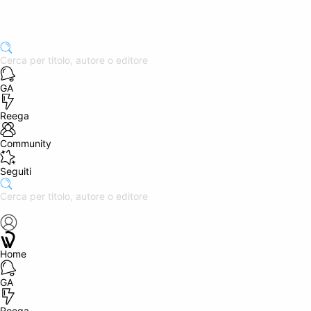
GA
Reega
Community
Seguiti
Home
GA
Reega