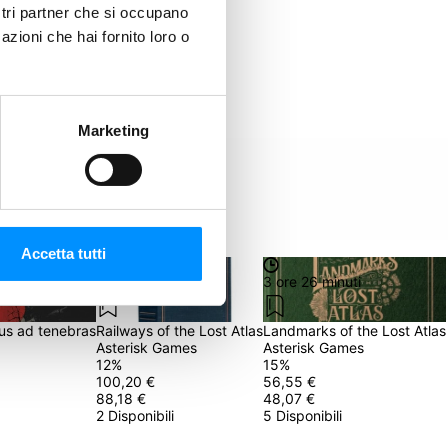
ostri partner che si occupano
azioni che hai fornito loro o
Marketing
Accetta tutti
3 ore 26 minuti
3 ore 26 minuti
us ad tenebras
Railways of the Lost Atlas
Landmarks of the Lost Atlas
Asterisk Games
Asterisk Games
12
%
15
%
100,20 €
56,55 €
88,18 €
48,07 €
2 Disponibili
5 Disponibili