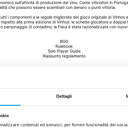
ico sull'attività di produzione del vino. Come viticoltori in Portogall
ualità che possono essere scambiati con denaro o punti vittoria.
tti i componenti e le regole migliorate del gioco originale di Vinhos e
 rispetto alla prima edizione di Vinhos: le schede giocatore a doppia f
personaggio (il contadino; la Fiera è stata razionalizzata con nuovi 
BGG
Rulebook
Solo Player Guide
Riassunto regolamento
mo!
Dettagli
ookie
Condividi
nalizzare contenuti ed annunci, per fornire funzionalità dei socia