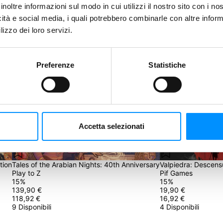
inoltre informazioni sul modo in cui utilizzi il nostro sito con i n
Salva
icità e social media, i quali potrebbero combinarle con altre inform
lizzo dei loro servizi.
Preferenze
Statistiche
 basso e fai una nuova Proposta.
Riproponi
Accetta selezionati
3 ore 26 minuti
3 ore 26 minuti
tion
Tales of the Arabian Nights: 40th Anniversary
Valpiedra: Descens
Play to Z
Pif Games
15
%
15
%
139,90 €
19,90 €
118,92 €
16,92 €
9 Disponibili
4 Disponibili