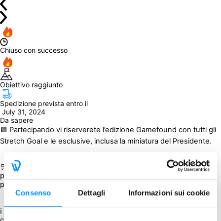
Chiuso con successo
Obiettivo raggiunto
Spedizione prevista entro il
 July 31, 2024
Da sapere
🟩 Partecipando vi riserverete l’edizione Gamefound con tutti gli 
Stretch Goal e le esclusive, inclusa la miniatura del 
Presidente. 
🛒 È possibile scegliere una della opzioni (corrispondenti ai 
pledge della campagna) e aggiungere tutti gli addon durante il 
processo d'acquisto.
Consenso
Dettagli
Informazioni sui cookie
ℹ La percentuale di sconto è stata applicata al prezzo delle 
campagna più spese di spedizione previste dall’editore.