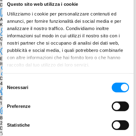
Questo sito web utilizza i cookie
Dettagli
Utilizziamo i cookie per personalizzare contenuti ed
Autore
annunci, per fornire funzionalità dei social media e per
K. Wilson
analizzare il nostro traffico. Condividiamo inoltre
informazioni sul modo in cui utilizzi il nostro sito con i
Giocatori
nostri partner che si occupano di analisi dei dati web,
1 - 4
pubblicità e social media, i quali potrebbero combinarle
con altre informazioni che hai fornito loro o che hanno
Edizione
Italiano
raccolto dal tuo utilizzo dei loro servizi.
Durata
Selezione
40 - 90 min.
Necessari
del
consenso
Età
14+
Preferenze
BGG Weight
2.70
Statistiche
Descrizione
"Entrate, trovate il Presidente, portatelo fuori in meno di 24 ore e 