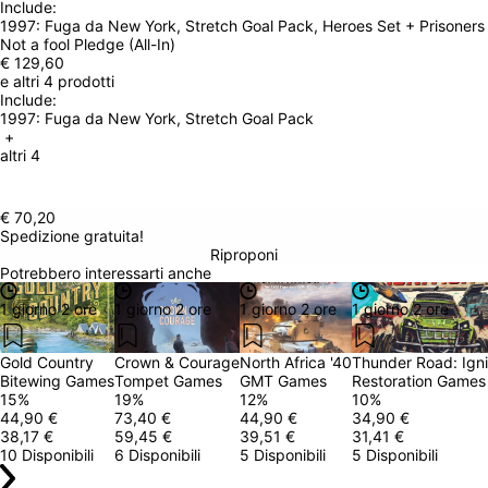
Include: 
1997: Fuga da New York, Stretch Goal Pack
, Heroes Set + Prisoners
Not a fool Pledge (All-In)
€ 129,60
e altri 4 prodotti
Include: 
1997: Fuga da New York, Stretch Goal Pack
 + 
altri 4
€ 70,20
Spedizione gratuita!
Riproponi
Potrebbero interessarti anche
1 giorno 2 ore
1 giorno 2 ore
1 giorno 2 ore
1 giorno 2 ore
Gold Country
Crown & Courage
North Africa '40
Thunder Road: Igni
Bitewing Games
Tompet Games
GMT Games
Restoration Games
15
%
19
%
12
%
10
%
44,90 €
73,40 €
44,90 €
34,90 €
38,17 €
59,45 €
39,51 €
31,41 €
10 Disponibili
6 Disponibili
5 Disponibili
5 Disponibili