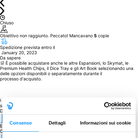
Chiuso
Obiettivo non raggiunto. Peccato! Mancavano 
5
 copie
Spedizione prevista entro il
 January 20, 2023
Da sapere
🛒 È possibile acquistare anche le altre Espansioni, lo Skymat, le 
Premium Health Chips, il Dice Tray e gli Art Book selezionando una 
delle opzioni disponibili o separatamente durante il 
processo d'acquisto.
ℹ La percentuale di sconto è stata applicata al prezzo di listino più 
spese di spedizione previste dall’editore.
Dettagli
Consenso
Dettagli
Informazioni sui cookie
Editore
Chip Theory Games