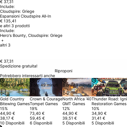
€ 37,31
Include: 
Cloudspire: Griege
Espansioni Cloudspire All-In
€ 135,41
e altri 3 prodotti
Include: 
Hero's Bounty, Cloudspire: Griege
 + 
altri 3
€ 37,31
Spedizione gratuita!
Riproponi
Potrebbero interessarti anche
3 ore 49 minuti
3 ore 49 minuti
3 ore 49 minuti
3 ore 49 minuti
Gold Country
Crown & Courage
North Africa '40
Thunder Road: Igni
Bitewing Games
Tompet Games
GMT Games
Restoration Games
15
%
19
%
12
%
10
%
44,90 €
73,40 €
44,90 €
34,90 €
38,17 €
59,45 €
39,51 €
31,41 €
10 Disponibili
6 Disponibili
5 Disponibili
5 Disponibili