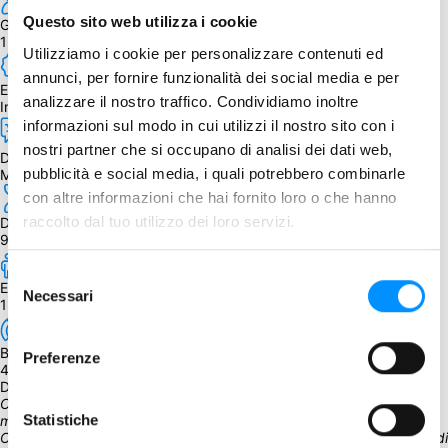
Questo sito web utilizza i cookie
Giocatori
1 - 4
Utilizziamo i cookie per personalizzare contenuti ed
annunci, per fornire funzionalità dei social media e per
Edizione
analizzare il nostro traffico. Condividiamo inoltre
Inglese
informazioni sul modo in cui utilizzi il nostro sito con i
nostri partner che si occupano di analisi dei dati web,
Dipendenza dalla lingua
pubblicità e social media, i quali potrebbero combinarle
Moderata
con altre informazioni che hai fornito loro o che hanno
raccolto dal tuo utilizzo dei loro servizi.
Durata
90 - 180 min.
Selezione
Età
Necessari
del
13+
consenso
BGG Weight
Preferenze
4.28
Descrizione
Cloudspire è un gioco di battaglia asimmetrico per il dominio nel 
Statistiche
mondo fluttuante di Ankar. In modalità PvP, solitaria e cooperativa, 
Cloudspire fonde diversi generi di gioco per creare un ibrido unico di 