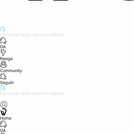
GA
Reega
Community
Seguiti
Home
GA