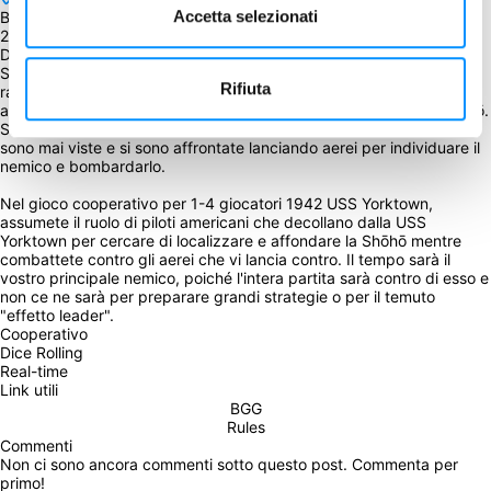
Accetta selezionati
BGG Weight
2.36
Descrizione
Sul palcoscenico della battaglia del Pacifico, ci fu uno scontro che 
Rifiuta
rappresentò una pietra miliare nella storia, quello della portaerei 
americana USS Yorktown contro la portaerei giapponese IJN Shōhō. 
Si dice che sia stata la prima battaglia navale in cui le navi non si 
sono mai viste e si sono affrontate lanciando aerei per individuare il 
nemico e bombardarlo.
Nel gioco cooperativo per 1-4 giocatori 1942 USS Yorktown, 
assumete il ruolo di piloti americani che decollano dalla USS 
Yorktown per cercare di localizzare e affondare la Shōhō mentre 
combattete contro gli aerei che vi lancia contro. Il tempo sarà il 
vostro principale nemico, poiché l'intera partita sarà contro di esso e 
non ce ne sarà per preparare grandi strategie o per il temuto 
"effetto leader".
Cooperativo
Dice Rolling
Real-time
Link utili
BGG
Rules
Commenti
Non ci sono ancora commenti sotto questo post. Commenta per 
primo!