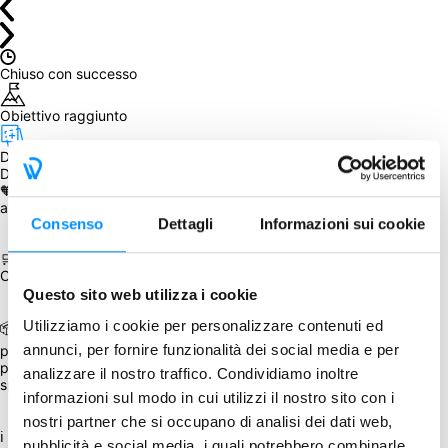
Chiuso con successo
Obiettivo raggiunto
Da accorpare: 
disponibile in magazzino dal January 13, 2023
Da sapere
🧡 Per ogni acquisto fatto a dicembre Weega donerà 1 € 
all'Associazione di Volontariato "
Per la strada
".
Consenso
Dettagli
Informazioni sui cookie
🛒 È possibile aggiungere 1911 Amundsen vs Scott, 1923 Cotton 
Club e 1998 ISS durante il processo d'acquisto.
Questo sito web utilizza i cookie
Utilizziamo i cookie per personalizzare contenuti ed
📦 Il gioco sarà spedito assieme ad altro gioco, acquistato 
annunci, per fornire funzionalità dei social media e per
precedentemente, in questa occasione (minimo 2 prodotti) o 
partecipando a un GA successivo, per il quale sia prevista la 
analizzare il nostro traffico. Condividiamo inoltre
spedizione.
informazioni sul modo in cui utilizzi il nostro sito con i
nostri partner che si occupano di analisi dei dati web,
ℹ La percentuale di sconto è stata applicata al prezzo di listino più 
pubblicità e social media, i quali potrebbero combinarle