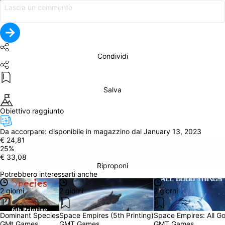
Condividi
Salva
Obiettivo raggiunto
Da accorpare: 
disponibile in magazzino dal January 13, 2023
€ 24,81
25
%
€ 33,08
Riproponi
Potrebbero interessarti anche
2 giorni
2 giorni
2 giorni
Dominant Species
Space Empires (5th Printing)
Space Empires: All G
GMt Games
GMT Games
GMT Games