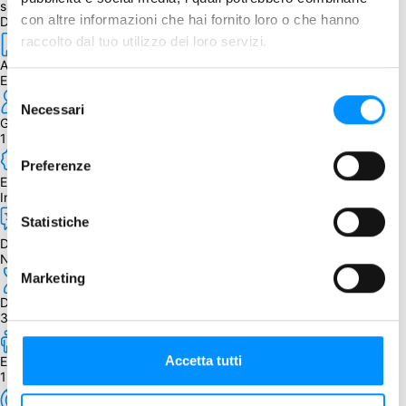
spese di spedizione previste dall’editore.
con altre informazioni che hai fornito loro o che hanno
Dettagli
raccolto dal tuo utilizzo dei loro servizi.
Autore
E. Fernandez
Selezione
Necessari
del
Giocatori
consenso
1 - 4
Preferenze
Edizione
Inglese
Statistiche
Dipendenza dalla lingua
Nessuna
Marketing
Durata
30 - 45 min.
Accetta tutti
Età
12+