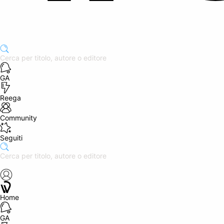
GA
Reega
Community
Seguiti
Home
GA