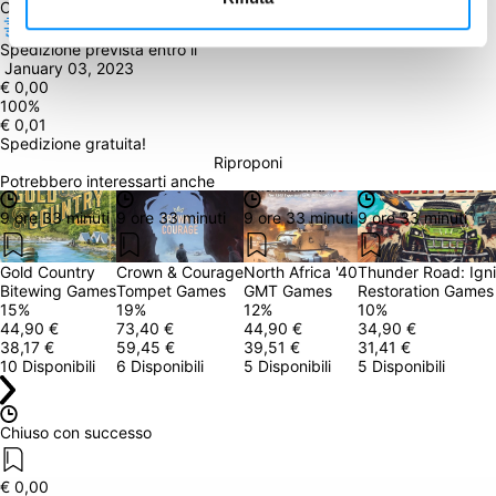
Obiettivo raggiunto
Spedizione prevista entro il
 January 03, 2023
€ 0,00
100
%
€ 0,01
Spedizione gratuita!
Riproponi
Potrebbero interessarti anche
9 ore 33 minuti
9 ore 33 minuti
9 ore 33 minuti
9 ore 33 minuti
Gold Country
Crown & Courage
North Africa '40
Thunder Road: Igni
Bitewing Games
Tompet Games
GMT Games
Restoration Games
15
%
19
%
12
%
10
%
44,90 €
73,40 €
44,90 €
34,90 €
38,17 €
59,45 €
39,51 €
31,41 €
10 Disponibili
6 Disponibili
5 Disponibili
5 Disponibili
Chiuso con successo
€ 0,00