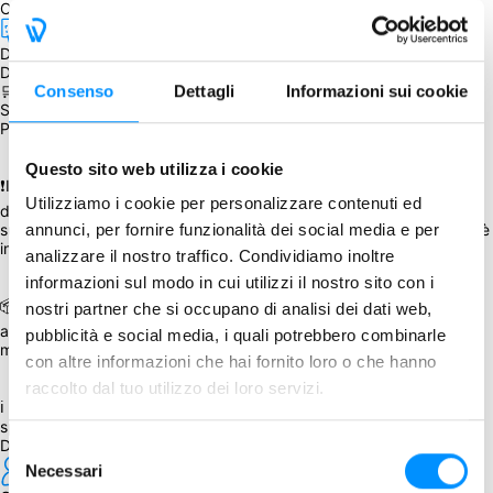
Obiettivo non raggiunto. Peccato! Mancavano 
5
 copie
Da accorpare: 
disponibile in magazzino dal March 17, 2023
Da sapere
Consenso
Dettagli
Informazioni sui cookie
🛒 È possibile aggiungere i Moduli 1, 2, 4, il Neoprene Mat, i Dadi 
Spectral Factories, il Tools 1, il Kit 6° giocatore e il Promo 
Pack durante il processo d'acquisto.
Questo sito web utilizza i cookie
❗I Moduli 4, i Tools e i Kit 6° giocatore saranno disponibili a partire 
Utilizziamo i cookie per personalizzare contenuti ed
dalla fine di giugno e, se acquistati, saranno spediti 
successivamente assieme ad altri prodotti per i quali la spedizione è 
annunci, per fornire funzionalità dei social media e per
inclusa.
analizzare il nostro traffico. Condividiamo inoltre
informazioni sul modo in cui utilizzi il nostro sito con i
📦 L'espansione sarà spedita assieme ad altro gioco/espansione, 
nostri partner che si occupano di analisi dei dati web,
acquistato precedentemente, in questa occasione (almeno 3 
pubblicità e social media, i quali potrebbero combinarle
moduli) o partecipando a un GA successivo.
con altre informazioni che hai fornito loro o che hanno
raccolto dal tuo utilizzo dei loro servizi.
ℹ La percentuale di sconto è stata applicata al prezzo di listino più 
spese di spedizione previste dall'editore.
Dettagli
Selezione
Necessari
del