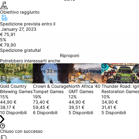
Obiettivo raggiunto
Spedizione prevista entro il
 January 27, 2023
€ 75,91
5
%
€ 79,90
Spedizione gratuita!
Riproponi
Potrebbero interessarti anche
16 ore 33 minuti
16 ore 33 minuti
16 ore 33 minuti
16 ore 33 minuti
Gold Country
Crown & Courage
North Africa '40
Thunder Road: Ign
Bitewing Games
Tompet Games
GMT Games
Restoration Game
15
%
19
%
12
%
10
%
44,90 €
73,40 €
44,90 €
34,90 €
38,17 €
59,45 €
39,51 €
31,41 €
10 Disponibili
6 Disponibili
5 Disponibili
5 Disponibili
Chiuso con successo