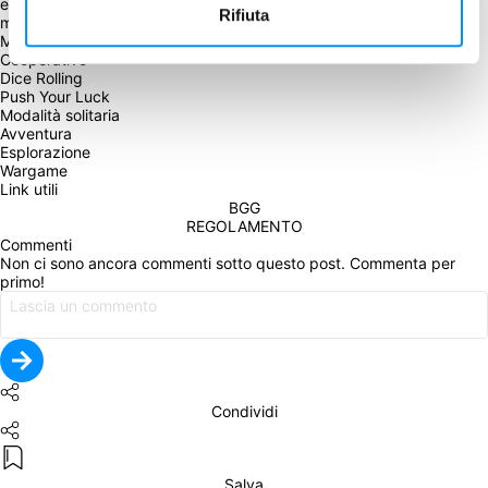
e coinvolgente, con riferimenti e citazioni a "20.000 leghe sotto i 
Rifiuta
mari" di Jules Verne.
Maggioranze
Cooperativo
Dice Rolling
Push Your Luck
Modalità solitaria
Avventura
Esplorazione
Wargame
Link utili
BGG
REGOLAMENTO
Commenti
Non ci sono ancora commenti sotto questo post. Commenta per 
primo!
Condividi
Salva