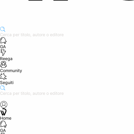
GA
Reega
Community
Seguiti
Home
GA