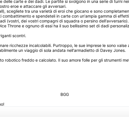
e carte e dei dadi. Le partite si svolgono in una serie di turni nei qua
ostro eroe e attaccare gli avversari.
), scegliete tra una varietà di eroi che giocano e sono completamente di
ti combattimento e spendeteli in carte con un'ampia gamma di effetti,
dadi (vostri, dei vostri compagni di squadra o persino dell'avversario).
 Dice Throne e ognuno di essi ha il suo bellissimo set di dadi personaliz
iganti scontri.
re ricchezze incalcolabili. Purtroppo, le sue imprese le sono valse anc
abilmente un viaggio di sola andata nell'armadietto di Davey Jones.
alto robotico freddo e calcolato. Il suo amore folle per gli strumenti me
BGG
mo!