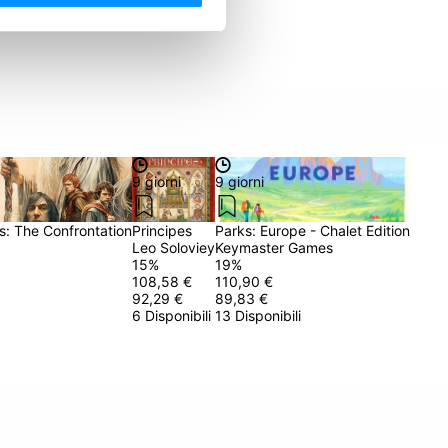
9 giorni
9 giorni
s: The Confrontation
Principes
Parks: Europe - Chalet Edition
Leo Soloviey
Keymaster Games
15
%
19
%
108,58 €
110,90 €
92,29 €
89,83 €
6 Disponibili
13 Disponibili