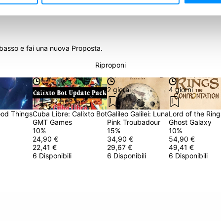
son Two – Cursed Pirate v. Artificer
 basso e fai una nuova Proposta.
Riproponi
2 giorni
2 giorni
4 giorni
ood Things
Cuba Libre: Calixto Bot
Galileo Galilei: Luna
Lord of the Ring
GMT Games
Pink Troubadour
Ghost Galaxy
10
%
15
%
10
%
24,90 €
34,90 €
54,90 €
22,41 €
29,67 €
49,41 €
6 Disponibili
6 Disponibili
6 Disponibili