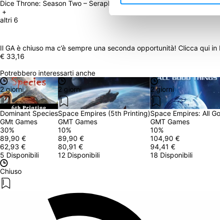
Dice Throne: Season Two – Seraph v. Vampire Lord, Dice Throne: Sea
 + 
altri 6
Il GA è chiuso ma c’è sempre una seconda opportunità! Clicca qui in
€ 33,16
Potrebbero interessarti anche
2 giorni
2 giorni
2 giorni
Dominant Species
Space Empires (5th Printing)
Space Empires: All G
GMt Games
GMT Games
GMT Games
30
%
10
%
10
%
89,90 €
89,90 €
104,90 €
62,93 €
80,91 €
94,41 €
5 Disponibili
12 Disponibili
18 Disponibili
Chiuso