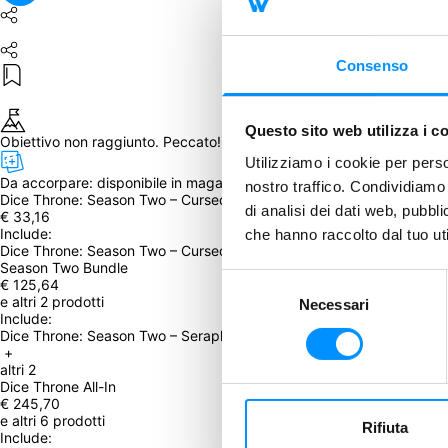
Consenso
Questo sito web utilizza i c
Obiettivo non raggiunto. Peccato! Mancavano 
5
 copie
Utilizziamo i cookie per perso
Da accorpare: 
disponibile in magazzino dal March 17, 2023
nostro traffico. Condividiamo 
Dice Throne: Season Two – Cursed Pirate v. Artificer
di analisi dei dati web, pubbl
€ 33,16
Include: 
che hanno raccolto dal tuo uti
Dice Throne: Season Two – Cursed Pirate v. Artificer
Season Two Bundle
Selezione
€ 125,64
e altri 2 prodotti
Necessari
del
Include: 
consenso
Dice Throne: Season Two – Seraph v. Vampire Lord, Dice Throne: Sea
 + 
altri 2
Dice Throne All-In
€ 245,70
e altri 6 prodotti
Rifiuta
Include: 