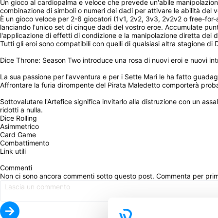
Un gioco al cardiopalma e veloce che prevede un'abile manipolazione dell
combinazione di simboli o numeri dei dadi per attivare le abilità del v
È un gioco veloce per 2-6 giocatori (1v1, 2v2, 3v3, 2v2v2 o free-for-all
lanciando l'unico set di cinque dadi del vostro eroe. Accumulate pun
l'applicazione di effetti di condizione e la manipolazione diretta dei 
Tutti gli eroi sono compatibili con quelli di qualsiasi altra stagione di
Dice Throne: Season Two introduce una rosa di nuovi eroi e nuovi intr
La sua passione per l'avventura e per i Sette Mari le ha fatto guadagna
Affrontare la furia dirompente del Pirata Maledetto comporterà prob
Sottovalutare l'Artefice significa invitarlo alla distruzione con un ass
ridotti a nulla.
Dice Rolling
Asimmetrico
Card Game
Combattimento
Link utili
Commenti
Non ci sono ancora commenti sotto questo post. Commenta per pri