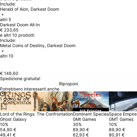
Include: 
Herald of Aion, Darkest Doom
 + 
altri 5
Darkest Doom All-In
€ 233,65
e altri 10 prodotti
Include: 
Metal Coins of Destiny, Darkest Doom
 + 
altri 10
€ 149,60
Spedizione gratuita!
Riproponi
Potrebbero interessarti anche
1 giorno 17 ore
3 giorni
3 giorni
Lord of the Rings: The Confrontation
Dominant Species
Space Empires
Ghost Galaxy
GMt Games
GMT Games
10
%
30
%
10
%
54,90 €
89,90 €
89,90 €
49,41 €
62,93 €
80,91 €