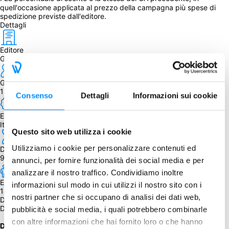
quell'occasione applicata al prezzo della campagna più spese di 
spedizione previste dall'editore.
Dettagli
Editore
Game Start Studio
Giocatori
1 - 4
Consenso
Dettagli
Informazioni sui cookie
Edizione
Italiana
Questo sito web utilizza i cookie
Utilizziamo i cookie per personalizzare contenuti ed
Durata
90 - 150 min.
annunci, per fornire funzionalità dei social media e per
analizzare il nostro traffico. Condividiamo inoltre
Età
informazioni sul modo in cui utilizzi il nostro sito con i
14+
nostri partner che si occupano di analisi dei dati web,
Descrizione
Darkest Doom: sopravvivi all'oscurità e conquista la gloria!
pubblicità e social media, i quali potrebbero combinarle
con altre informazioni che hai fornito loro o che hanno
Darkest Doom
 è un 
gioco di strategia competitivo con elementi 