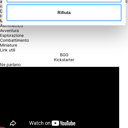
altri tre giocatori in questa avventura che unisce elementi di gioco di 
ruolo, esplorazione, gestione e strategia.
Dice Rolling
Rifiuta
Hand Management
Modalità solitaria
Asimmetrico
Avventura
Esplorazione
Combattimento
Miniature
Link utili
BGG
Kickstarter
Ne parlano