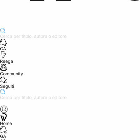
GA
Reega
Community
Seguiti
Home
GA