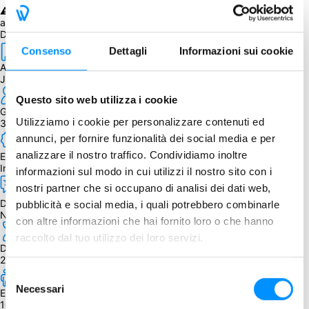
⚠️ La data di consegna stimata per Tiger & Dragon è il 31/08, 
acquistandolo spediremo quando disponibile quest'ultimo.
Dettagli
Consenso
Dettagli
Informazioni sui cookie
Autore
Jun Sasaki
Questo sito web utilizza i cookie
Giocatori
Utilizziamo i cookie per personalizzare contenuti ed
3 - 7
annunci, per fornire funzionalità dei social media e per
analizzare il nostro traffico. Condividiamo inoltre
Edizione
Inglese
informazioni sul modo in cui utilizzi il nostro sito con i
nostri partner che si occupano di analisi dei dati web,
Dipendenza dalla lingua
pubblicità e social media, i quali potrebbero combinarle
Nessuna
con altre informazioni che hai fornito loro o che hanno
raccolto dal tuo utilizzo dei loro servizi.
Durata
20 min.
Selezione
Necessari
del
Età
10+
consenso