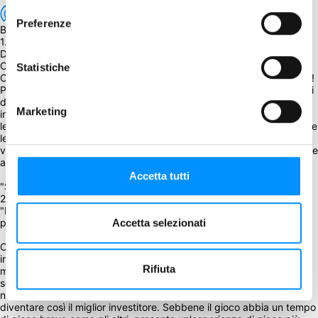
Preferenze
BGG Weight
1.61
Descrizione
Credete nel vostro futuro! 
Statistiche
Ci sono sei aziende che cambieranno il mondo come lo conosciamo! 
Potete partecipare al loro successo ed essere investitori. Cercate di 
diventare ricchi prendendo le decisioni giuste! Solo il più grande 
Marketing
investitore può ottenere denaro da ogni azienda. Dovete cercare di 
leggere le prossime mosse dei vostri rivali e usare il vostro capitale e 
le vostre tre carte nascoste diventare il più grande azionista e 
vincere! In questo gioco bisogna essere fortunati, ma anche pensare 
alle proprie mosse e analizzare i propri rivali!
Accetta tutti
"Startups" è la versione aggiornata di un vecchio gioco, uscito nel 
2015 e vincitore del secondo premio al Game Market di Tokyo: 
"Rights". Abbiamo aggiornato le regole, il design e ora è anche 
Accetta selezionati
possibile giocare con più giocatori! 
Ogni giocatore assume il ruolo di un investitore e deve cercare di 
investire in almeno una delle sei startup per ottenere le quote 
Rifiuta
maggiori. Solo il giocatore con il maggior numero di carte di una 
società può ottenere il denaro alla fine, per questo motivo è 
necessario osservare attentamente le mosse dei giocatori rivali e 
diventare così il miglior investitore. Sebbene il gioco abbia un tempo 