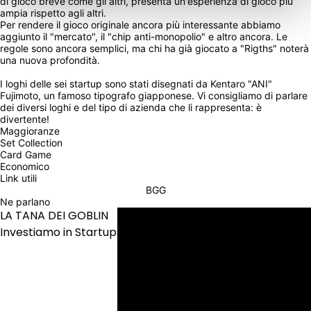
di gioco breve come gli altri, presenta un'esperienza di gioco più 
ampia rispetto agli altri.
Per rendere il gioco originale ancora più interessante abbiamo 
aggiunto il "mercato", il "chip anti-monopolio" e altro ancora. Le 
regole sono ancora semplici, ma chi ha già giocato a "Rigths" noterà 
una nuova profondità.
I loghi delle sei startup sono stati disegnati da Kentaro "ANI" 
Fujimoto, un famoso tipografo giapponese. Vi consigliamo di parlare 
dei diversi loghi e del tipo di azienda che li rappresenta: è 
divertente!
Maggioranze
Set Collection
Card Game
Economico
Link utili
BGG
Ne parlano
LA TANA DEI GOBLIN
Investiamo in Startups!