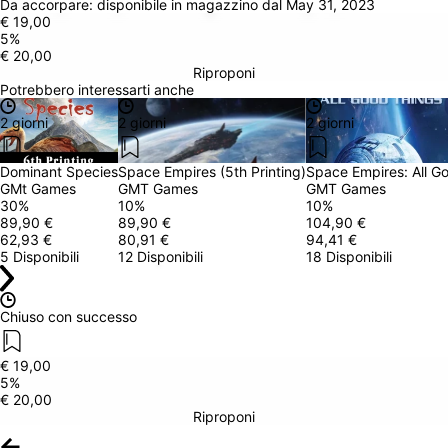
Da accorpare: 
disponibile in magazzino dal May 31, 2023
€ 19,00
5
%
€ 20,00
Riproponi
Potrebbero interessarti anche
2 giorni
2 giorni
2 giorni
Dominant Species
Space Empires (5th Printing)
Space Empires: All G
GMt Games
GMT Games
GMT Games
30
%
10
%
10
%
89,90 €
89,90 €
104,90 €
62,93 €
80,91 €
94,41 €
5 Disponibili
12 Disponibili
18 Disponibili
Chiuso con successo
€ 19,00
5
%
€ 20,00
Riproponi