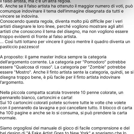
il falso artista, ma c'è un'altra regola.
6. Anche se il falso artista ha ottenuto il maggior numero di voti, può 
comunque indovinare il tema dell'immagine disegnata da tutti e 
vincere se indovina.
Conoscendo questa regola, diventa molto più difficile per i veri 
artisti disegnare le loro linee, perché vogliono mostrare agli altri 
artisti che conoscono il tema del disegno, ma non vogliono essere 
troppo evidenti di fronte al falso artista.
... Così tutti lottano per vincere il gioco mentre il quadro diventa un 
pasticcio pazzesco!
A proposito: il game master indica sempre la categoria 
dell'argomento corrente. La categoria per "Pomodoro" potrebbe 
essere "Qualcosa di rosso". La categoria per "Zombie" potrebbe 
essere "Mostro". Anche il finto artista sente la categoria, quindi, se si 
disegna troppo bene, è più facile per il finto artista indovinare 
l'argomento.
Nella piccola compatta scatola troverete 10 penne colorate, un 
pennarello bianco, cartoncini e carta!
Sui 10 cartoncini colorati potete scrivere tutte le volte che volete 
con il pennarello da lavagna e poi cancellare tutto. Il blocco di carta 
ha 100 pagine e anche se lo si consuma, si può prendere la carta 
normale.
Siamo orgogliosi del manuale di gioco di facile comprensione e del 
bel design di "A Fake Artist Goes to New York" e speriamo che lo 