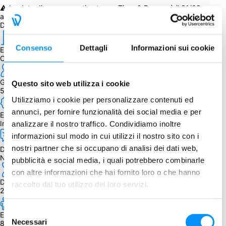
⚠️ La data di consegna stimata per Tiger & Dragon è il 31/08, 
acquistandolo spediremo quando disponibile quest'ultimo.
Dettagli
Consenso
Dettagli
Informazioni sui cookie
Editore
Oink Games
Giocatori
Questo sito web utilizza i cookie
5 - 10
Utilizziamo i cookie per personalizzare contenuti ed
annunci, per fornire funzionalità dei social media e per
Edizione
Inglese
analizzare il nostro traffico. Condividiamo inoltre
informazioni sul modo in cui utilizzi il nostro sito con i
nostri partner che si occupano di analisi dei dati web,
Dipendenza dalla lingua
Nessuna
pubblicità e social media, i quali potrebbero combinarle
con altre informazioni che hai fornito loro o che hanno
Durata
raccolto dal tuo utilizzo dei loro servizi.
20 min.
Selezione
Età
Necessari
8+
del