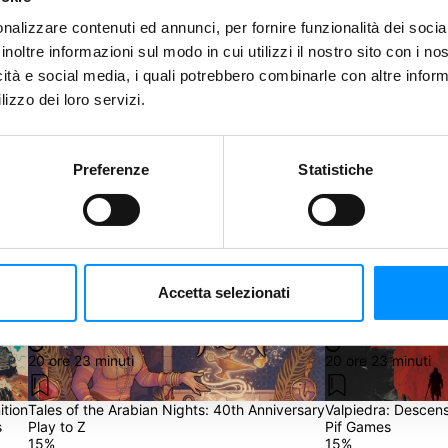
nalizzare contenuti ed annunci, per fornire funzionalità dei socia
Condividi
inoltre informazioni sul modo in cui utilizzi il nostro sito con i n
icità e social media, i quali potrebbero combinarle con altre inform
lizzo dei loro servizi.
Salva
Preferenze
Statistiche
 basso e fai una nuova Proposta.
Accetta selezionati
Riproponi
20 ore 23 minuti
20 ore 23 minuti
ition
Tales of the Arabian Nights: 40th Anniversary
Valpiedra: Descen
s
Play to Z
Pif Games
15
%
15
%