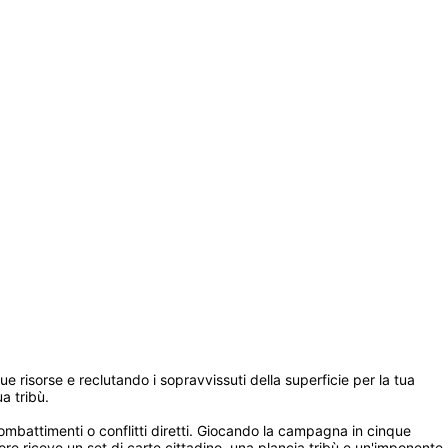
sue risorse e reclutando i sopravvissuti della superficie per la tua 
 tribù.

mbattimenti o conflitti diretti. Giocando la campagna in cinque 
atore riceve un set di carte cittadino, una plancia tribù e un'imponente 