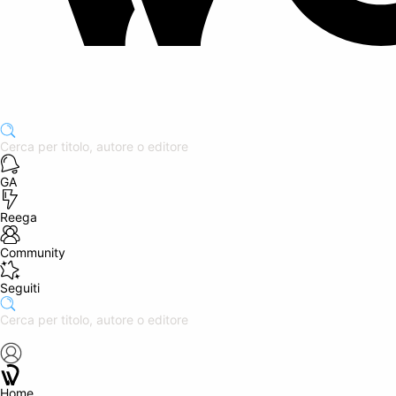
GA
Reega
Community
Seguiti
Home