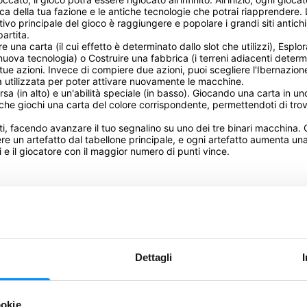
ica della tua fazione e le antiche tecnologie che potrai riapprendere. L
tivo principale del gioco è raggiungere e popolare i grandi siti antichi
rtita. 

re una carta (il cui effetto è determinato dallo slot che utilizzi), Esp
ova tecnologia) o Costruire una fabbrica (i terreni adiacenti determin
ue azioni. Invece di compiere due azioni, puoi scegliere l'Ibernazion
gia utilizzata per poter attivare nuovamente le macchine.

 (in alto) e un'abilità speciale (in basso). Giocando una carta in uno deg
olta che giochi una carta del colore corrispondente, permettendoti di t
nti, facendo avanzare il tuo segnalino su uno dei tre binari macchina
re un artefatto dal tabellone principale, e ogni artefatto aumenta una
i e il giocatore con il maggior numero di punti vince.
BGG
Rules
Regolamento italiano
mo!
Dettagli
ookie