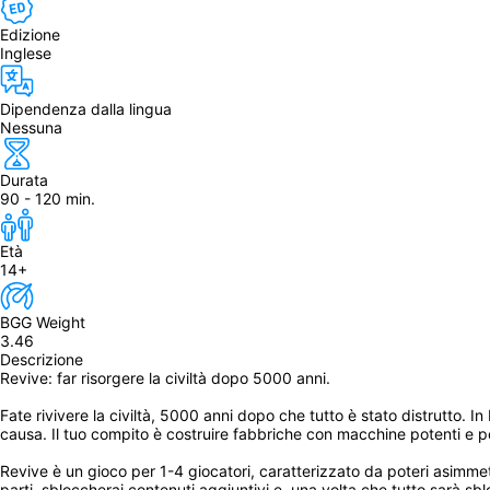
Edizione
Inglese
Dipendenza dalla lingua
Nessuna
Durata
90 - 120 min.
Età
14+
BGG Weight
3.46
Descrizione
Revive: far risorgere la civiltà dopo 5000 anni.

Fate rivivere la civiltà, 5000 anni dopo che tutto è stato distrutto. In 
causa. Il tuo compito è costruire fabbriche con macchine potenti e pop
Revive è un gioco per 1-4 giocatori, caratterizzato da poteri asimmet
parti, sbloccherai contenuti aggiuntivi e, una volta che tutto sarà sbloc