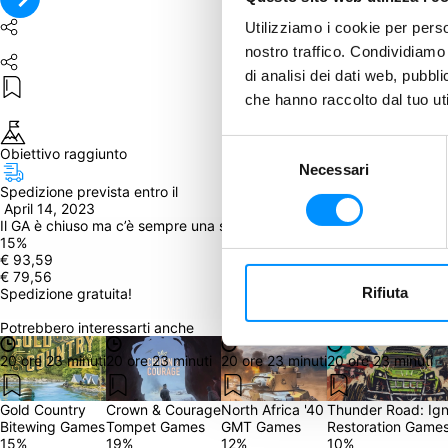
Utilizziamo i cookie per perso
nostro traffico. Condividiamo 
di analisi dei dati web, pubbl
che hanno raccolto dal tuo uti
Selezione
Obiettivo raggiunto
Necessari
del
Spedizione prevista entro il
consenso
 April 14, 2023
Il GA è chiuso ma c’è sempre una seconda opportunità! Clicca qui in
15
%
€ 93,59
€ 79,56
Rifiuta
Spedizione gratuita!
Potrebbero interessarti anche
20 ore 23 minuti
20 ore 23 minuti
20 ore 23 minuti
20 ore 23 minuti
Gold Country
Crown & Courage
North Africa '40
Thunder Road: Ign
Bitewing Games
Tompet Games
GMT Games
Restoration Game
15
%
19
%
12
%
10
%