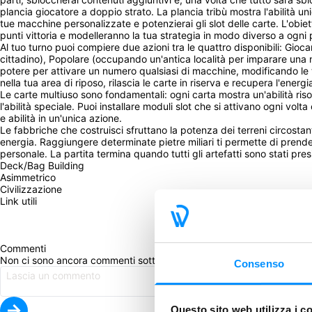
plancia giocatore a doppio strato. La plancia tribù mostra l'abilità un
tue macchine personalizzate e potenzierai gli slot delle carte. L'obiet
punti vittoria e modelleranno la tua strategia in modo diverso a ogni pa
Al tuo turno puoi compiere due azioni tra le quattro disponibili: Gioca
cittadino), Popolare (occupando un'antica località per imparare una nu
potere per attivare un numero qualsiasi di macchine, modificando le t
nella tua area di riposo, rilascia le carte in riserva e recupera l'ener
Le carte multiuso sono fondamentali: ogni carta mostra un'abilità risorsa
l'abilità speciale. Puoi installare moduli slot che si attivano ogni v
e abilità in un'unica azione.

Le fabbriche che costruisci sfruttano la potenza dei terreni circosta
energia. Raggiungere determinate pietre miliari ti permette di prende
personale. La partita termina quando tutti gli artefatti sono stati pres
Deck/Bag Building
Asimmetrico
Civilizzazione
Link utili
Commenti
Non ci sono ancora commenti sotto questo post. Commenta per pri
Consenso
Questo sito web utilizza i c