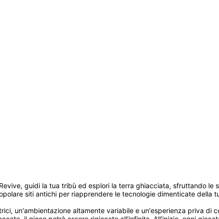
Revive, guidi la tua tribù ed esplori la terra ghiacciata, sfruttando le 
olare siti antichi per riapprendere le tecnologie dimenticate della tua
rici, un'ambientazione altamente variabile e un'esperienza priva di co
cato, il gioco potrà essere rigiocato all'infinito. All'inizio, ogni gioc