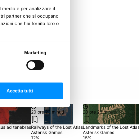
l media e per analizzare il
ostri partner che si occupano
azioni che hai fornito loro o
Marketing
Accetta tutti
20 ore 23 minuti
20 ore 23 minuti
sus ad tenebras
Railways of the Lost Atlas
Landmarks of the Lost Atla
Asterisk Games
Asterisk Games
12
%
15
%