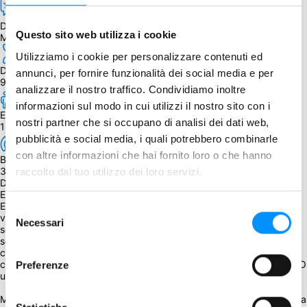
Dipendenza dalla lingua
Questo sito web utilizza i cookie
Moderata
Utilizziamo i cookie per personalizzare contenuti ed
Durata
annunci, per fornire funzionalità dei social media e per
90 min.
analizzare il nostro traffico. Condividiamo inoltre
informazioni sul modo in cui utilizzi il nostro sito con i
Età
nostri partner che si occupano di analisi dei dati web,
13+
pubblicità e social media, i quali potrebbero combinarle
con altre informazioni che hai fornito loro o che hanno
BGG Weight
3.68
raccolto dal tuo utilizzo dei loro servizi.
Descrizione
Entra nell'Arena! Mage Wars è ambientato nel magico mondo di 
Etheria, un luogo in cui dei e mortali sono in costante lotta. I conflitti 
Selezione
vengono risolti nell'arena ed è qui che i Maghi dimostrano quali 
Necessari
del
scuole di magia regnano sovrane! Come sarebbe per i Maghi di 
scuole e filosofie di magia molto diverse riunirsi in un'arena e 
consenso
combattere fino alla morte? Come si batterebbe un Illusionista 
contro un Druido? O uno Stregone contro un Maestro delle Bestie? O 
Preferenze
una Sacerdotessa contro un Mago?
Mage Wars Arena è un gioco da tavolo tattico, una combinazione tra 