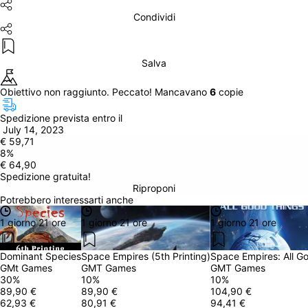
Condividi
Salva
Obiettivo non raggiunto. Peccato! Mancavano 
6
 copie
Spedizione prevista entro il
 July 14, 2023
€ 59,71
8
%
€ 64,90
Spedizione gratuita!
Riproponi
Potrebbero interessarti anche
1 giorno 21 ore
1 giorno 21 ore
1 giorno 21 ore
Dominant Species
Space Empires (5th Printing)
Space Empires: All G
GMt Games
GMT Games
GMT Games
30
%
10
%
10
%
89,90 €
89,90 €
104,90 €
62,93 €
80,91 €
94,41 €