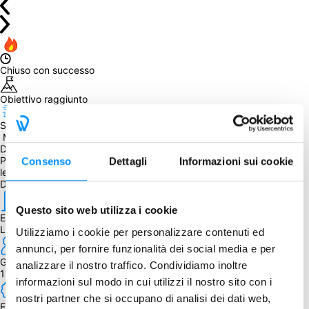
Chiuso con successo
Obiettivo raggiunto
Spedizione prevista entro il
 May 06, 2022
Da sapere
Partecipando al GA acquisterete l'edizione Retail più i Meeple di 
Consenso
Dettagli
Informazioni sui cookie
legno sagomati, contenuti nell'edizione Kickstarter.
Dettagli
Questo sito web utilizza i cookie
Editore
Little Rocket Games
Utilizziamo i cookie per personalizzare contenuti ed
annunci, per fornire funzionalità dei social media e per
Giocatori
analizzare il nostro traffico. Condividiamo inoltre
1 - 5
informazioni sul modo in cui utilizzi il nostro sito con i
nostri partner che si occupano di analisi dei dati web,
Edizione