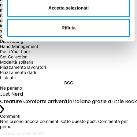
raccogliere oggetti che renderanno la tua casa più accogliente, 
Accetta selezionati
mentre il mondo esterno è coperto da uno strato di neve. Ogni 
round invierai i membri della famiglia in luoghi diviersi, nel tentativo 
di raccogliere rifornimenti. Se non raggiungeranno il loro obiettivo, 
impareranno una lezione e saranno meglio preparati per la volta 
Rifiuta
successiva. All fine della partita vincerà la famiglia con la tana più 
confortevole.
Dice Rolling
Hand Management
Push Your Luck
Set Collection
Modalità solitaria
Piazzamento lavoratori
Piazzamento dadi
Link utili
BGG
Ne parlano
Just Nerd
Creature Comforts arriverà in italiano grazie a Little Ro
Commenti
Non ci sono ancora commenti sotto questo post. Commenta per 
primo!