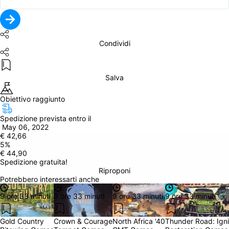
Condividi
Salva
Obiettivo raggiunto
Spedizione prevista entro il
 May 06, 2022
€ 42,66
5
%
€ 44,90
Spedizione gratuita!
Riproponi
Potrebbero interessarti anche
9 ore 33 minuti
9 ore 33 minuti
9 ore 33 minuti
9 ore 33 minuti
Gold Country
Crown & Courage
North Africa '40
Thunder Road: Igni