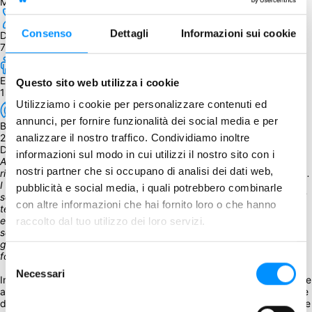
Moderata. Disponibili traduzioni regolamento e carte
Consenso
Dettagli
Informazioni sui cookie
Durata
70 min.
Età
Questo sito web utilizza i cookie
13+
Utilizziamo i cookie per personalizzare contenuti ed
annunci, per fornire funzionalità dei social media e per
BGG Weight
2.64
analizzare il nostro traffico. Condividiamo inoltre
Descrizione
informazioni sul modo in cui utilizzi il nostro sito con i
All'alba della primavera inizia il grande disgelo. Nel profondo dei 
nostri partner che si occupano di analisi dei dati web,
rigogliosi prati la regina si agita nel suo nido e la colonia prende vita. 
I soldati si avventurano, combattendo contro i millepiedi e 
pubblicità e social media, i quali potrebbero combinarle
scontrandosi con le colonie avversarie per la difesa e il controllo del 
con altre informazioni che hai fornito loro o che hanno
territorio. Le operaie scavano una rete di gallerie in continua 
espansione, nella loro instancabile ricerca di cibo. Le prime larve si 
raccolto dal tuo utilizzo dei loro servizi.
schiudono ed è chiaro che questa generazione sarà diversa: le 
giovani colonie si evolvono rapidamente in una moltitudine di nuove 
forme. Le formiche marciano per reclamare il prato come proprio.
Selezione
Necessari
del
In March of the Ants, si crea un prato condiviso, inviando le formiche 
a esplorarlo, rivelando e posizionando strategicamente due dozzine 
consenso
di tessere uniche come Fern, Pebble e Nest of Centipedes. Popolate 