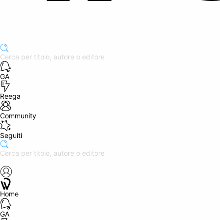
GA
Reega
Community
Seguiti
Home
GA