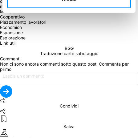
cooperativo e, se lo desiderate, anche da soli. Sono inclusi quattro 
modi nuovi e completamente rigiocabili per stabilire colonie su 
Marte!
Cooperativo
Piazzamento lavoratori
Economico
Espansione
Esplorazione
Link utili
BGG
Traduzione carte sabotaggio
Commenti
Non ci sono ancora commenti sotto questo post. Commenta per 
primo!
Condividi
Salva