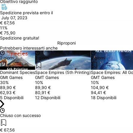
Obiettivo raggiunto
Spedizione prevista entro il
 July 07, 2023
€ 67,56
11
%
€ 75,90
Spedizione gratuita!
Riproponi
Potrebbero interessarti anche
2 giorni
2 giorni
2 giorni
Dominant Species
Space Empires (5th Printing)
Space Empires: All G
GMt Games
GMT Games
GMT Games
30
%
10
%
10
%
89,90 €
89,90 €
104,90 €
62,93 €
80,91 €
94,41 €
5 Disponibili
12 Disponibili
18 Disponibili
Chiuso con successo
€ 67,56