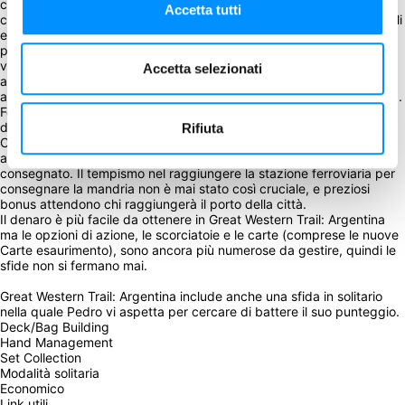
contadini, mentre sul tabellone di gioco si aprono diversi percorsi 
Accetta tutti
che vi metteranno di fronte a più scelte. Prenderete la strada con gli 
edifici o quella che passa accanto ai contadini? Forse avrete la 
possibilità di usare le vostre vacche, o meglio la forza sulle Carte 
vacca, per aiutare i contadini, portandoli dalla vostra parte e 
Accetta selezionati
aggiungendo grano, un nuovo tipo di risorsa, alle vostre entrate, 
anche perché il grano può essere usato per le Tessere barca e città.
Forse riuscirete a prendere delle scorciatoie, che vi permetteranno 
di consegnare la vostra mandria a Buenos Aires più velocemente. 
Rifiuta
Certo, dovrete rinunciare agli edifici azione, ma forse coglierete gli 
altri alla sprovvista, con le navi che partono prima che abbiano 
consegnato. Il tempismo nel raggiungere la stazione ferroviaria per 
consegnare la mandria non è mai stato così cruciale, e preziosi 
bonus attendono chi raggiungerà il porto della città.
Il denaro è più facile da ottenere in Great Western Trail: Argentina 
ma le opzioni di azione, le scorciatoie e le carte (comprese le nuove 
Carte esaurimento), sono ancora più numerose da gestire, quindi le 
sfide non si fermano mai.
Great Western Trail: Argentina include anche una sfida in solitario 
nella quale Pedro vi aspetta per cercare di battere il suo punteggio.
Deck/Bag Building
Hand Management
Set Collection
Modalità solitaria
Economico
Link utili