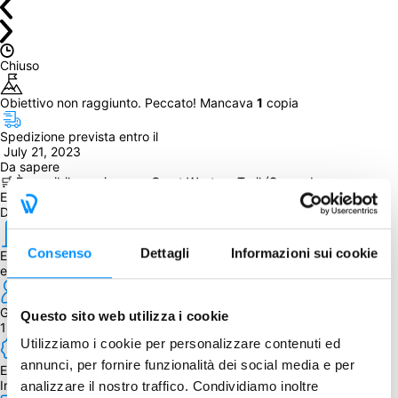
Chiuso
Obiettivo non raggiunto. Peccato! Mancava 
1
 copia
Spedizione prevista entro il
 July 21, 2023
Da sapere
🛒 È possibile aggiungere Great Western Trail (Second 
Edition) durante il processo d'acquisto.
Dettagli
Consenso
Dettagli
Informazioni sui cookie
Editore
eggertspiele
Giocatori
Questo sito web utilizza i cookie
1 - 4
Utilizziamo i cookie per personalizzare contenuti ed
annunci, per fornire funzionalità dei social media e per
Edizione
Inglese
analizzare il nostro traffico. Condividiamo inoltre