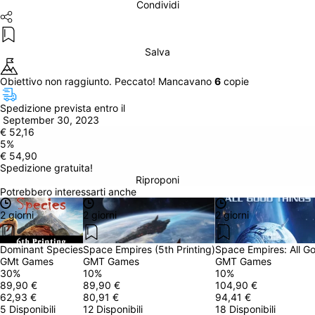
Condividi
Salva
Obiettivo non raggiunto. Peccato! Mancavano 
6
 copie
Spedizione prevista entro il
 September 30, 2023
€ 52,16
5
%
€ 54,90
Spedizione gratuita!
Riproponi
Potrebbero interessarti anche
2 giorni
2 giorni
2 giorni
Dominant Species
Space Empires (5th Printing)
Space Empires: All G
GMt Games
GMT Games
GMT Games
30
%
10
%
10
%
89,90 €
89,90 €
104,90 €
62,93 €
80,91 €
94,41 €
5 Disponibili
12 Disponibili
18 Disponibili