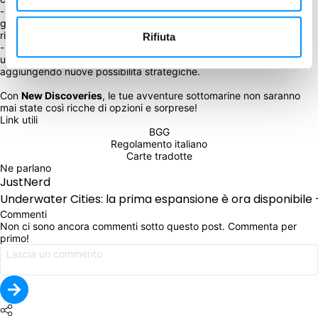
- 
Nuove plance giocatore
: vengono utilizzate con le varianti di 
gioco inedite (l'espansione include anche le plance originali, 
ristampate con una qualità migliore);
Rifiuta
- 
Nuove metropoli verdi
: offrono nuovi vantaggi e vengono 
utilizzate in modo diverso a seconda delle varianti di gioco, 
aggiungendo nuove possibilità strategiche.
Con 
New Discoveries
, le tue avventure sottomarine non saranno 
mai state così ricche di opzioni e sorprese!
Link utili
BGG
Regolamento italiano
Carte tradotte
Ne parlano
JustNerd
Underwater Cities: la prima espansione è ora disponibile -
Commenti
Non ci sono ancora commenti sotto questo post. Commenta per 
primo!