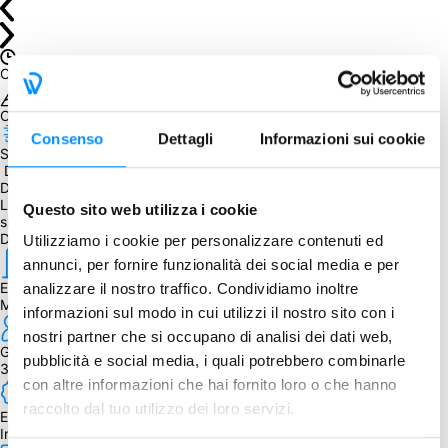
Chiuso
Obiettivo non raggiunto. Peccato! Mancavano 
5
 copie
Consenso
Dettagli
Informazioni sui cookie
Spedizione prevista entro il
 December 15, 2020
Da sapere
Lo sconto è stato applicato al costo del pledge più le spese di 
Questo sito web utilizza i cookie
spedizione previste durante la campagna Kickstarter.
Dettagli
Utilizziamo i cookie per personalizzare contenuti ed
annunci, per fornire funzionalità dei social media e per
Editore
analizzare il nostro traffico. Condividiamo inoltre
Moaideas Game Design
informazioni sul modo in cui utilizzi il nostro sito con i
nostri partner che si occupano di analisi dei dati web,
Giocatori
pubblicità e social media, i quali potrebbero combinarle
3 - 5
con altre informazioni che hai fornito loro o che hanno
raccolto dal tuo utilizzo dei loro servizi.
Edizione
Inglese