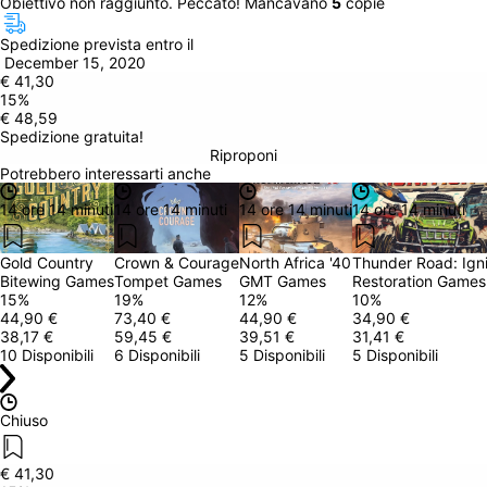
Obiettivo non raggiunto. Peccato! Mancavano 
5
 copie
Spedizione prevista entro il
 December 15, 2020
€ 41,30
15
%
€ 48,59
Spedizione gratuita!
Riproponi
Potrebbero interessarti anche
14 ore 14 minuti
14 ore 14 minuti
14 ore 14 minuti
14 ore 14 minuti
Gold Country
Crown & Courage
North Africa '40
Thunder Road: Igni
Bitewing Games
Tompet Games
GMT Games
Restoration Games
15
%
19
%
12
%
10
%
44,90 €
73,40 €
44,90 €
34,90 €
38,17 €
59,45 €
39,51 €
31,41 €
10 Disponibili
6 Disponibili
5 Disponibili
5 Disponibili
Chiuso
€ 41,30