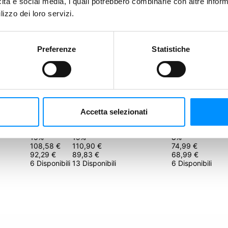
icità e social media, i quali potrebbero combinarle con altre inform
lizzo dei loro servizi.
 basso e fai una nuova Proposta.
Preferenze
Statistiche
Riproponi
9 giorni
9 giorni
9 giorni
Accetta selezionati
rontation
Principes
Parks: Europe - Chalet Edition
Unmatched Adven
Leo Soloviey
Keymaster Games
Restoration - M
15
%
19
%
8
%
108,58 €
110,90 €
74,99 €
92,29 €
89,83 €
68,99 €
6 Disponibili
13 Disponibili
6 Disponibili