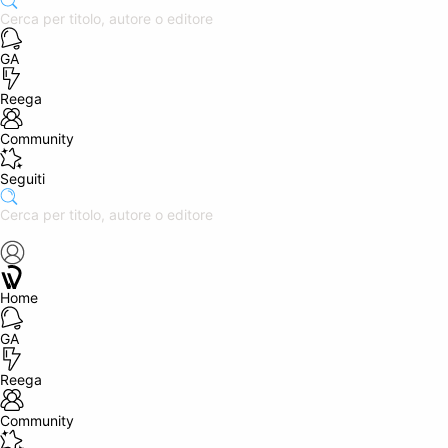
GA
Reega
Community
Seguiti
Home
GA
Reega
Community