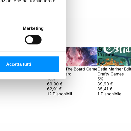
azioni che hai fornito loro o
Marketing
10 giorni
10 giorni
Accetta tutti
tures: Tartarughe Ninja
TEKKEN: The Board Game
Ostia Mariner Edi
ancalamaro
Go On Board
Crafty Games
10
%
5
%
69,90 €
89,90 €
62,91 €
85,41 €
12 Disponibili
1 Disponibile