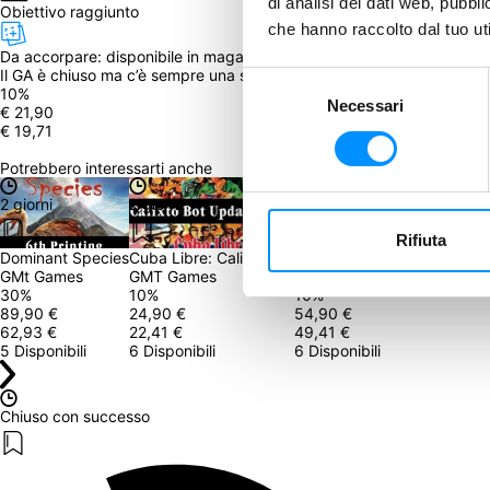
di analisi dei dati web, pubbl
Obiettivo raggiunto
che hanno raccolto dal tuo uti
Da accorpare: 
disponibile in magazzino dal October 20, 2023
Il GA è chiuso ma c’è sempre una seconda opportunità! Clicca qui in
Selezione
10
%
Necessari
del
€ 21,90
€ 19,71
consenso
Potrebbero interessarti anche
2 giorni
2 giorni
4 giorni
Rifiuta
Dominant Species
Cuba Libre: Calixto Bot
Lord of the Rings: The Conf
GMt Games
GMT Games
Ghost Galaxy
30
%
10
%
10
%
89,90 €
24,90 €
54,90 €
62,93 €
22,41 €
49,41 €
5 Disponibili
6 Disponibili
6 Disponibili
Chiuso con successo