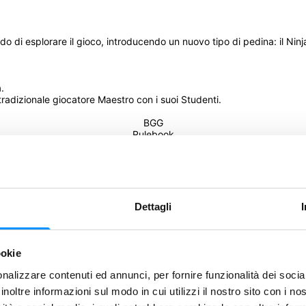
 esplorare il gioco, introducendo un nuovo tipo di pedina: il Ninja! A
.
tradizionale giocatore Maestro con i suoi Studenti.
BGG
Rulebook
mo!
Dettagli
Condividi
ookie
nalizzare contenuti ed annunci, per fornire funzionalità dei socia
Salva
inoltre informazioni sul modo in cui utilizzi il nostro sito con i n