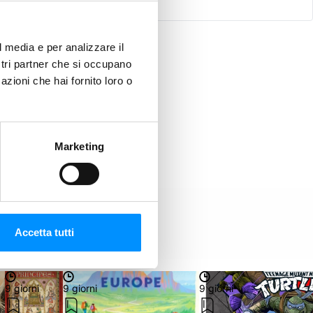
l media e per analizzare il
ostri partner che si occupano
azioni che hai fornito loro o
Marketing
Accetta tutti
9 giorni
9 giorni
9 giorni