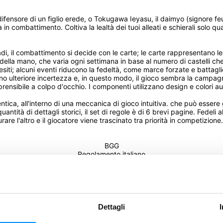
 difensore di un figlio erede, o Tokugawa Ieyasu, il daimyo (signore f
 in combattimento. Coltiva la lealtà dei tuoi alleati e schierali solo qu
di, il combattimento si decide con le carte; le carte rappresentano l
 della mano, che varia ogni settimana in base al numero di castelli ch
ti; alcuni eventi riducono la fedeltà, come marce forzate e battaglie p
 ulteriore incertezza e, in questo modo, il gioco sembra la campagna v
ensibile a colpo d'occhio. I componenti utilizzano design e colori aut
ica, all'interno di una meccanica di gioco intuitiva. che può essere g
 di dettagli storici, il set di regole è di 6 brevi pagine. Fedeli alla s
rare l'altro e il giocatore viene trascinato tra priorità in competizio
BGG
Regolamento italiano
Aiuto giocatore
IN
ation of Japan
Dettagli
mo!