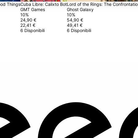
ood Things
Cuba Libre: Calixto Bot
Lord of the Rings: The Confrontati
GMT Games
Ghost Galaxy
10
%
10
%
24,90 €
54,90 €
22,41 €
49,41 €
6 Disponibili
6 Disponibili