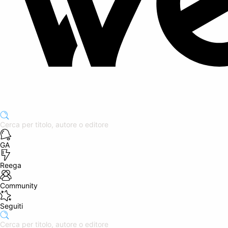
GA
Reega
Community
Seguiti