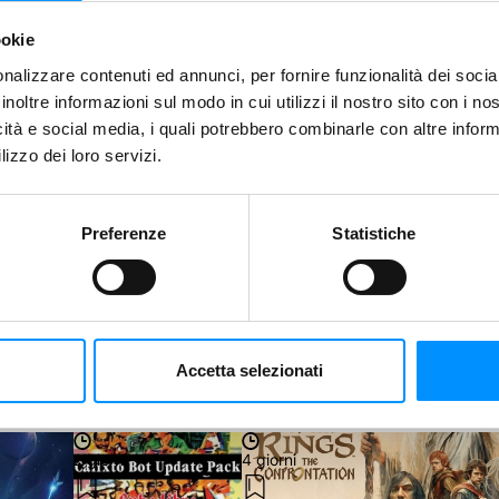
ookie
nalizzare contenuti ed annunci, per fornire funzionalità dei socia
inoltre informazioni sul modo in cui utilizzi il nostro sito con i n
Condividi
icità e social media, i quali potrebbero combinarle con altre inform
lizzo dei loro servizi.
Salva
Preferenze
Statistiche
 basso e fai una nuova Proposta.
Accetta selezionati
Riproponi
2 giorni
4 giorni