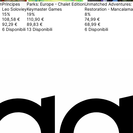
on
Principes
Parks: Europe - Chalet Edition
Unmatched Adventures: 
Leo Soloviey
Keymaster Games
Restoration - Mancalama
15
%
19
%
8
%
108,58 €
110,90 €
74,99 €
92,29 €
89,83 €
68,99 €
6 Disponibili
13 Disponibili
6 Disponibili