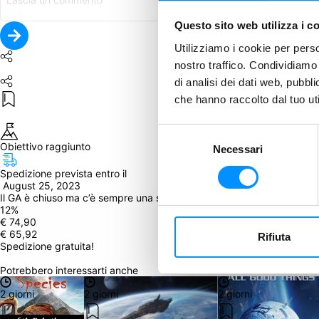
Questo sito web utilizza i c
Utilizziamo i cookie per perso
nostro traffico. Condividiamo 
di analisi dei dati web, pubbl
che hanno raccolto dal tuo uti
Selezione
Obiettivo raggiunto
Necessari
del
consenso
Spedizione prevista entro il
 August 25, 2023
Il GA è chiuso ma c’è sempre una seconda opportunità! Clicca qui in
12
%
€ 74,90
€ 65,92
Rifiuta
Spedizione gratuita!
Potrebbero interessarti anche
2 giorni
2 giorni
2 giorni