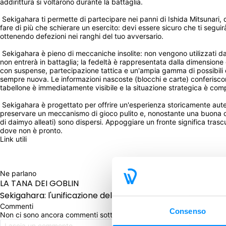
addirittura si voltarono durante la battaglia. 
 Sekigahara ti permette di partecipare nei panni di Ishida Mitsunari,
fare di più che schierare un esercito: devi essere sicuro che ti seguirà
ottenendo defezioni nei ranghi del tuo avversario. 
 Sekigahara è pieno di meccaniche insolite: non vengono utilizzati da
non entrerà in battaglia; la fedeltà è rappresentata dalla dimensione
con suspense, partecipazione tattica e un'ampia gamma di possibili esi
sempre nuova. Le informazioni nascoste (blocchi e carte) conferiscono
tabellone è immediatamente visibile e la situazione strategica è compr
 Sekigahara è progettato per offrire un'esperienza storicamente autent
preservare un meccanismo di gioco pulito e, nonostante una buona quantità
di daimyo alleati) sono dispersi. Appoggiare un fronte significa trascu
dove non è pronto. 
Link utili
Ne parlano
LA TANA DEI GOBLIN
LA TANA DEI GOBL
Sekigahara: l'unificazione del Giappone
Sekigahara: Unific
Commenti
Consenso
Non ci sono ancora commenti sotto questo post. Commenta per pri