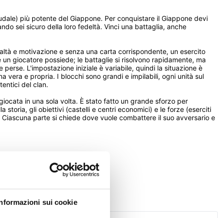
eudale) più potente del Giappone. Per conquistare il Giappone devi 
ando sei sicuro della loro fedeltà. Vinci una battaglia, anche 
ealtà e motivazione e senza una carta corrispondente, un esercito 
e un giocatore possiede; le battaglie si risolvono rapidamente, ma 
erse. L'impostazione iniziale è variabile, quindi la situazione è 
era e propria. I blocchi sono grandi e impilabili, ogni unità sul 
entici del clan. 
iocata in una sola volta. È stato fatto un grande sforzo per 
toria, gli obiettivi (castelli e centri economici) e le forze (eserciti 
ne. Ciascuna parte si chiede dove vuole combattere il suo avversario e 
Informazioni sui cookie