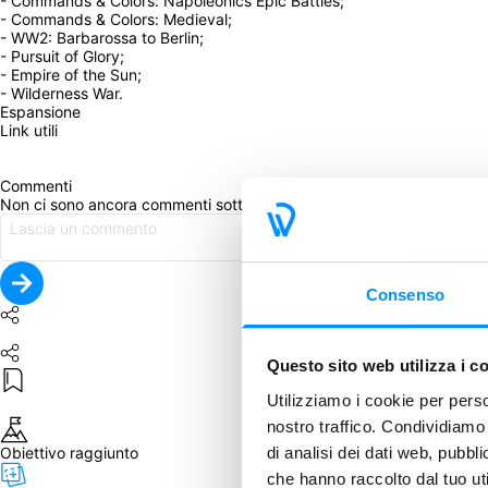
- Commands & Colors: Napoleonics Epic Battles;
- Commands & Colors: Medieval;
- WW2: Barbarossa to Berlin;
- Pursuit of Glory;
- Empire of the Sun;
- Wilderness War.
Espansione
Link utili
Commenti
Non ci sono ancora commenti sotto questo post. Commenta per pri
Consenso
Questo sito web utilizza i c
Utilizziamo i cookie per perso
nostro traffico. Condividiamo 
di analisi dei dati web, pubbl
Obiettivo raggiunto
che hanno raccolto dal tuo uti