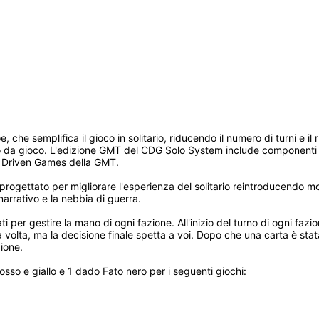
che semplifica il gioco in solitario, riducendo il numero di turni e il
volo da gioco. L'edizione GMT del CDG Solo System include componenti
rd Driven Games della GMT.
rogettato per migliorare l'esperienza del solitario reintroducendo mol
arrativo e la nebbia di guerra. 
per gestire la mano di ogni fazione. All'inizio del turno di ogni fazion
la volta, ma la decisione finale spetta a voi. Dopo che una carta è stat
zione.
 rosso e giallo e 1 dado Fato nero per i seguenti giochi: