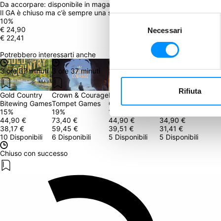
Da accorpare: 
disponibile in magazzino dal January 31, 2024
Il GA è chiuso ma c’è sempre una seconda opportunità! Clicca qui in
Selezione
10
%
€ 24,90
Necessari
del
€ 22,41
consenso
Potrebbero interessarti anche
3 ore 37 minuti
3 ore 37 minuti
3 ore 37 minuti
3 ore 37 minuti
Rifiuta
Gold Country
Crown & Courage
North Africa '40
Thunder Road: Igni
Bitewing Games
Tompet Games
GMT Games
Restoration Games
15
%
19
%
12
%
10
%
44,90 €
73,40 €
44,90 €
34,90 €
38,17 €
59,45 €
39,51 €
31,41 €
10 Disponibili
6 Disponibili
5 Disponibili
5 Disponibili
Chiuso con successo