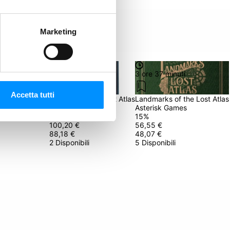
Marketing
3 ore 37 minuti
3 ore 37 minuti
Accetta tutti
us ad tenebras
Railways of the Lost Atlas
Landmarks of the Lost Atlas
Asterisk Games
Asterisk Games
12
%
15
%
100,20 €
56,55 €
88,18 €
48,07 €
2 Disponibili
5 Disponibili