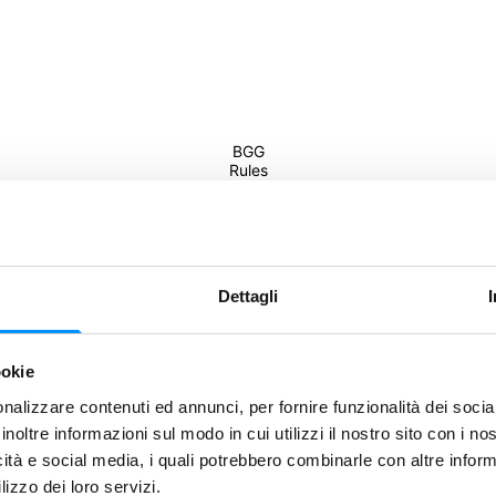
BGG
Rules
mo!
Dettagli
Condividi
ookie
nalizzare contenuti ed annunci, per fornire funzionalità dei socia
Salva
inoltre informazioni sul modo in cui utilizzi il nostro sito con i n
icità e social media, i quali potrebbero combinarle con altre inform
lizzo dei loro servizi.