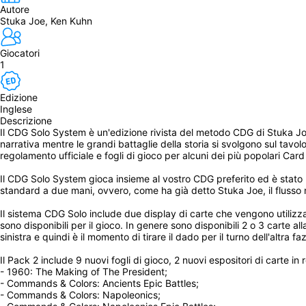
Autore
Stuka Joe, Ken Kuhn
Giocatori
1
Edizione
Inglese
Descrizione
Il CDG Solo System è un'edizione rivista del metodo CDG di Stuka Joe, 
narrativa mentre le grandi battaglie della storia si svolgono sul ta
regolamento ufficiale e fogli di gioco per alcuni dei più popolari Ca
Il CDG Solo System gioca insieme al vostro CDG preferito ed è stato p
standard a due mani, ovvero, come ha già detto Stuka Joe, il flusso n
Il sistema CDG Solo include due display di carte che vengono utilizzati 
sono disponibili per il gioco. In genere sono disponibili 2 o 3 carte al
sinistra e quindi è il momento di tirare il dado per il turno dell'altra fa
Il Pack 2 include 9 nuovi fogli di gioco, 2 nuovi espositori di carte in
- 1960: The Making of The President;
- Commands & Colors: Ancients Epic Battles;
- Commands & Colors: Napoleonics;