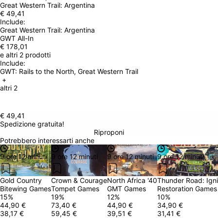
Great Western Trail: Argentina
€ 49,41
Include: 
Great Western Trail: Argentina
GWT All-In
€ 178,01
e altri 2 prodotti
Include: 
GWT: Rails to the North, Great Western Trail
 + 
altri 2
€ 49,41
Spedizione gratuita!
Riproponi
Potrebbero interessarti anche
9 ore 12 minuti
9 ore 12 minuti
9 ore 12 minuti
9 ore 12 minuti
Gold Country
Crown & Courage
North Africa '40
Thunder Road: Igni
Bitewing Games
Tompet Games
GMT Games
Restoration Games
15
%
19
%
12
%
10
%
44,90 €
73,40 €
44,90 €
34,90 €
38,17 €
59,45 €
39,51 €
31,41 €