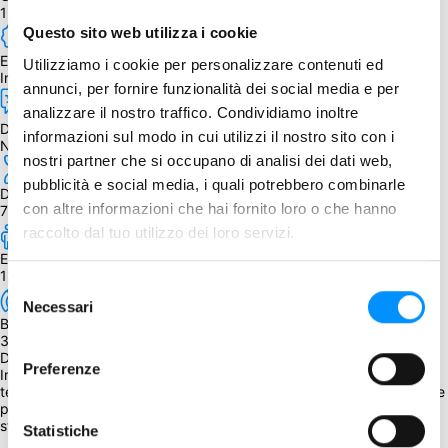
1 - 4
Questo sito web utilizza i cookie
Edizione
Utilizziamo i cookie per personalizzare contenuti ed
Inglese
annunci, per fornire funzionalità dei social media e per
analizzare il nostro traffico. Condividiamo inoltre
Dipendenza dalla lingua
informazioni sul modo in cui utilizzi il nostro sito con i
Nessuna
nostri partner che si occupano di analisi dei dati web,
pubblicità e social media, i quali potrebbero combinarle
Durata
con altre informazioni che hai fornito loro o che hanno
75 - 150 min.
raccolto dal tuo utilizzo dei loro servizi.
Età
12+
Selezione
Necessari
del
BGG Weight
consenso
3.67
Descrizione
Preferenze
In Great Western Trail: Argentina, i giocatori possiedono un vasta 
tenuta nell'Argentina della fine del XIX secolo e devono percorrere le 
pianure della Pampa con il proprio bestiame per consegnarlo alla 
stazione ferroviaria di Buenos Aires.
Statistiche