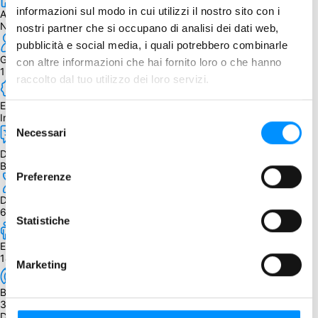
informazioni sul modo in cui utilizzi il nostro sito con i
Autore
N. Buckle, D. Turczi
nostri partner che si occupano di analisi dei dati web,
pubblicità e social media, i quali potrebbero combinarle
Giocatori
con altre informazioni che hai fornito loro o che hanno
1 - 4
raccolto dal tuo utilizzo dei loro servizi.
Edizione
Inglese
Selezione
Necessari
del
consenso
Dipendenza dalla lingua
Bassa
Preferenze
Durata
60 - 120 min.
Statistiche
Età
14+
Marketing
BGG Weight
3.56
Descrizione