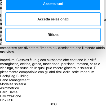
Contro di voi sono schierati avversari formidabili. Il vostro popolo è 
Accetta tutti
pronto. La storia vi chiama.
Nelle vostre mani c'è il destino di una delle più grandi civiltà della 
Accetta selezionati
storia. Sotto la costante minaccia di un attacco, dovrete conquistare 
nuove terre, supervisionare gli straordinari progressi scientifici e 
culturali e guidare il vostro popolo verso l'età dell'impero. Se vi 
espandete troppo rapidamente, i disordini metteranno in ginocchio 
Rifiuta
la vostra civiltà; se invece lo fate troppo lentamente, potreste 
ritrovarvi a essere una semplice nota a piè di pagina della storia. 
Come una delle otto civiltà radicalmente asimmetriche, dovrete 
competere per diventare l'impero più dominante che il mondo abbia 
mai visto.
Imperium: Classics è un gioco autonomo che contiene le civiltà 
cartaginese, celtica, greca, macedone, persiana, romana, scita e 
vichinga, ciascuna delle quali può essere giocata in solitaria. È 
pienamente compatibile con gli altri titoli della serie Imperium.
Deck/Bag Building
Hand Management
Modalità solitaria
Asimmetrico
Card Game
Civilizzazione
Link utili
BGG