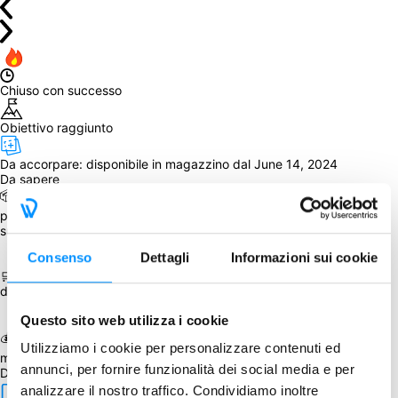
Chiuso con successo
Obiettivo raggiunto
Da accorpare: 
disponibile in magazzino dal June 14, 2024
Da sapere
📦 Il gioco sarà spedito assieme ad altro prodotto, acquistato 
precedentemente, in questa occasione o partecipando a un GA 
successivo, per il quale sia prevista la spedizione.
Consenso
Dettagli
Informazioni sui cookie
🛒 È possibile aggiungere Imperium: Legends e Imperium: Horizons 
durante il processo d'acquisto.
Questo sito web utilizza i cookie
💰 Ottieni l'1% di cashback in WeeCoin selezionando Stripe come 
Utilizziamo i cookie per personalizzare contenuti ed
metodo di pagamento!
annunci, per fornire funzionalità dei social media e per
Dettagli
analizzare il nostro traffico. Condividiamo inoltre