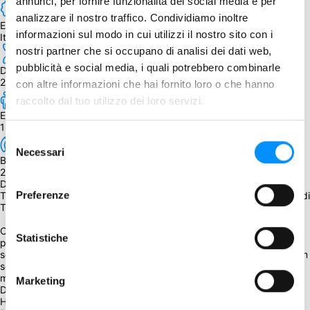
annunci, per fornire funzionalità dei social media e per
analizzare il nostro traffico. Condividiamo inoltre
Edizione
informazioni sul modo in cui utilizzi il nostro sito con i
Italiana
nostri partner che si occupano di analisi dei dati web,
pubblicità e social media, i quali potrebbero combinarle
Durata
20 - 60 min.
con altre informazioni che hai fornito loro o che hanno
raccolto dal tuo utilizzo dei loro servizi.
Età
13+
Selezione
Necessari
del
BGG Weight
consenso
2.86
Descrizione
Preferenze
The Binding of Isaac: Four Souls Requiem è un'enorme espansione di 
The Binding of Isaac: Four Souls.
Combatti nuovi mostri, raccogli nuovi oggetti, gioca con nuovi 
Statistiche
personaggi. L'espansione aggiunge anche nuove modalità di gioco 
solitario e multiplayer e un nuovissimo mazzo ROOM! Il mazzo Room 
scuote il gioco aggiungendo effetti per tutti i giocatori che 
modificano le meccaniche esistenti e ne aggiungono di nuove.
Marketing
Dice Rolling
Hand Management