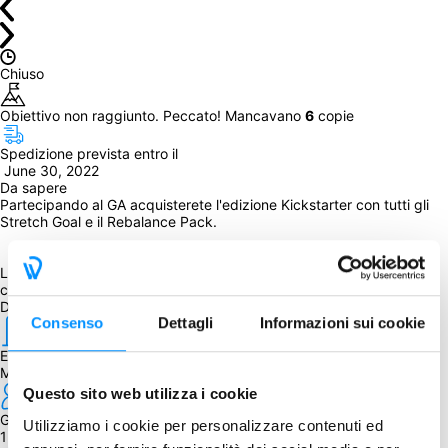
Chiuso
Obiettivo non raggiunto. Peccato! Mancavano 
6
 copie
Spedizione prevista entro il
 June 30, 2022
Da sapere
Partecipando al GA acquisterete l'edizione Kickstarter con tutti gli 
Stretch Goal e il Rebalance Pack.
La percentuale di sconto è stata applicata al prezzo della 
campagna più le spese di spedizione stimate dall'editore e l'Iva.
Dettagli
Consenso
Dettagli
Informazioni sui cookie
Editore
Maestro Media
Questo sito web utilizza i cookie
Giocatori
Utilizziamo i cookie per personalizzare contenuti ed
1 - 4 