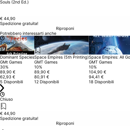
Souls (2nd Ed.)
€ 44,90
Spedizione gratuita!
Riproponi
Potrebbero interessarti anche
2 giorni
2 giorni
2 giorni
Dominant Species
Space Empires (5th Printing)
Space Empires: All G
GMt Games
GMT Games
GMT Games
30
%
10
%
10
%
89,90 €
89,90 €
104,90 €
62,93 €
80,91 €
94,41 €
5 Disponibili
12 Disponibili
18 Disponibili
Chiuso
€ 44,90
Spedizione gratuita!
Riproponi