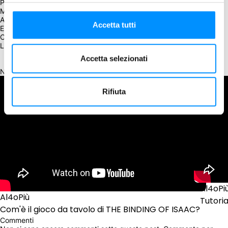
Push Your Luck
Modalità solitaria
Asimmetrico
Accetta tutti
Espansione
Card Game
Link utili
BGG
Accetta selezionati
Kickstarter
Ne parlano
Rifiuta
Al4oPi
Al4oPiù
Tutoria
Com'è il gioco da tavolo di THE BINDING OF ISAAC?
Commenti