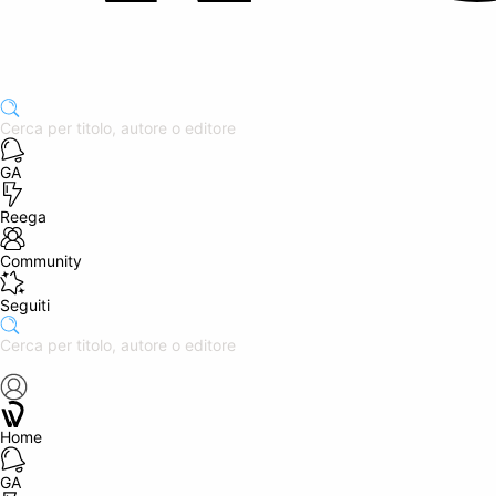
GA
Reega
Community
Seguiti
Home
GA